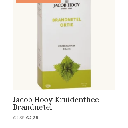
Jacob Hooy Kruidenthee
Brandnetel
Oorspronkelijke
Huidige
€
2,89
€
2,25
prijs
prijs