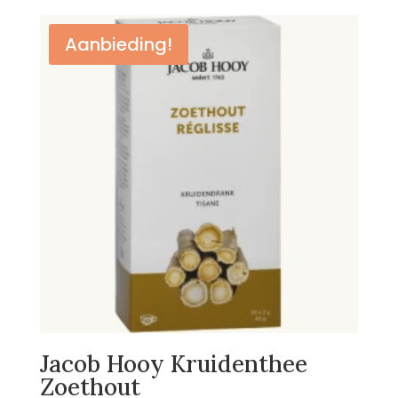
was:
is:
€2,89.
€2,25.
Aanbieding!
Jacob Hooy Kruidenthee
Zoethout