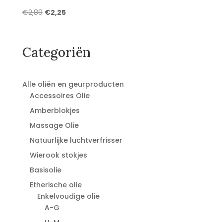
Oorspronkelijke
Huidige
€
2,89
€
2,25
prijs
prijs
was:
is:
€2,89.
€2,25.
Categoriën
Alle oliën en geurproducten
Accessoires Olie
Amberblokjes
Massage Olie
Natuurlijke luchtverfrisser
Wierook stokjes
Basisolie
Etherische olie
Enkelvoudige olie
A-G