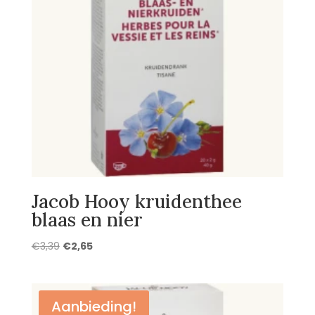
Jacob Hooy kruidenthee
blaas en nier
Oorspronkelijke
Huidige
€
3,39
€
2,65
prijs
prijs
was:
is:
€3,39.
€2,65.
Aanbieding!