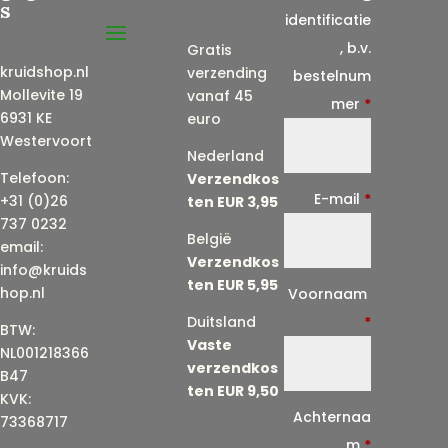
s
identificatie
, b.v.
Gratis
kruidshop.nl
verzending
bestelnum
Mollevite 19
vanaf 45
mer
*
6931 KE
euro
Westervoort
Nederland
Telefoon:
Verzendkos
E-mail
*
+31 (0)26
ten EUR 3,95
737 0232
België
email:
Verzendkos
info@kruids
ten EUR 5,95
E
hop.nl
Voornaam
-
Duitsland
*
BTW:
Vaste
m
NL001218366
verzendkos
a
B47
ten EUR 9,50
KVK:
i
Achternaa
73368717
l
m
*