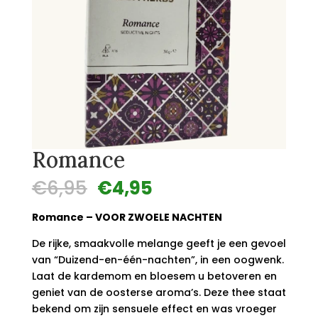
Romance
Oorspronkelijke
Huidige
€
6,95
€
4,95
prijs
prijs
was:
is:
Romance – VOOR ZWOELE NACHTEN
€6,95.
€4,95.
De rijke, smaakvolle melange geeft je een gevoel
van “Duizend-en-één-nachten”, in een oogwenk.
Laat de kardemom en bloesem u betoveren en
geniet van de oosterse aroma’s. Deze thee staat
bekend om zijn sensuele effect en was vroeger