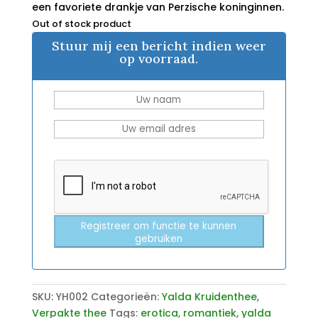
een favoriete drankje van Perzische koninginnen.
Out of stock product
Stuur mij een bericht indien weer
op voorraad.
Registreer om functie te kunnen
gebruiken
SKU:
YH002
Categorieën:
Yalda Kruidenthee
,
Verpakte thee
Tags:
erotica
,
romantiek
,
yalda