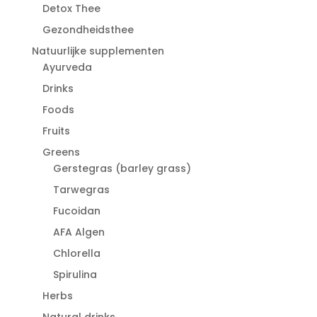
Detox Thee
Gezondheidsthee
Natuurlijke supplementen
Ayurveda
Drinks
Foods
Fruits
Greens
Gerstegras (barley grass)
Tarwegras
Fucoidan
AFA Algen
Chlorella
Spirulina
Herbs
Natural drinks