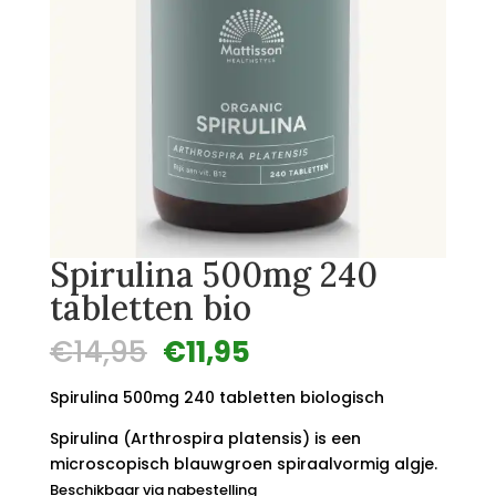
Spirulina 500mg 240
tabletten bio
Oorspronkelijke
Huidige
€
14,95
€
11,95
prijs
prijs
was:
is:
Spirulina 500mg 240 tabletten biologisch
€14,95.
€11,95.
Spirulina (Arthrospira platensis) is een
microscopisch blauwgroen spiraalvormig algje.
Beschikbaar via nabestelling