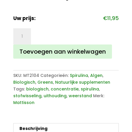
Uw prijs:
€
11,95
Spirulina
500mg
240
Toevoegen aan winkelwagen
tabletten
bio
aantal
SKU:
MT2104
Categorieën:
Spirulina
,
Algen
,
Biologisch
,
Greens
,
Natuurlijke supplementen
Tags:
biologisch
,
concentratie
,
spirulina
,
stofwisseling
,
uithouding
,
weerstand
Merk:
Mattisson
Beschrijving