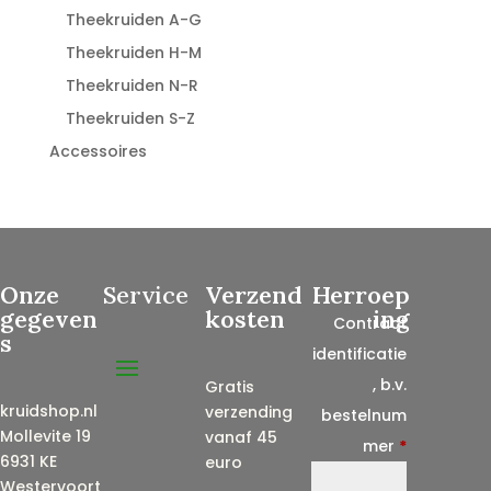
Theekruiden A-G
Theekruiden H-M
Theekruiden N-R
Theekruiden S-Z
Accessoires
Onze
Service
Verzend
Herroep
gegeven
kosten
ing
Contract
s
identificatie
, b.v.
Gratis
kruidshop.nl
verzending
bestelnum
Mollevite 19
vanaf 45
mer
*
6931 KE
euro
Westervoort