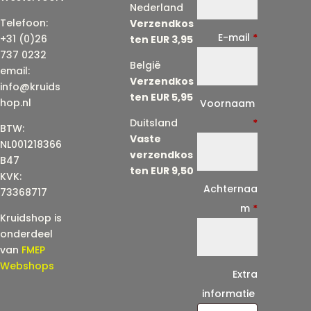
Nederland
Telefoon:
Verzendkos
E-mail
*
+31 (0)26
ten EUR 3,95
737 0232
België
email:
Verzendkos
info@kruids
ten EUR 5,95
E
hop.nl
Voornaam
-
Duitsland
*
BTW:
Vaste
m
NL001218366
verzendkos
a
B47
ten EUR 9,50
KVK:
i
Achternaa
73368717
l
m
*
Kruidshop is
(
onderdeel
h
van
FMEP
e
Webshops
Extra
r
informatie
h