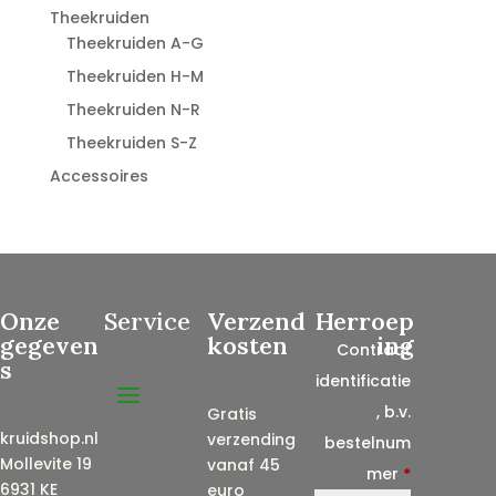
Theekruiden
Theekruiden A-G
Theekruiden H-M
Theekruiden N-R
Theekruiden S-Z
Accessoires
Onze
Service
Verzend
Herroep
gegeven
kosten
ing
Contract
s
identificatie
, b.v.
Gratis
kruidshop.nl
verzending
bestelnum
Mollevite 19
vanaf 45
mer
*
6931 KE
euro