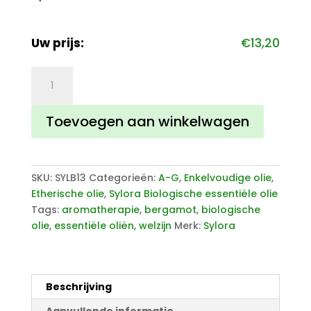
Uw prijs:
€
13,20
Sylora
Biologische
Bergamot
Toevoegen aan winkelwagen
Olie
aantal
SKU:
SYLB13
Categorieën:
A-G
,
Enkelvoudige olie
,
Etherische olie
,
Sylora Biologische essentiële olie
Tags:
aromatherapie
,
bergamot
,
biologische
olie
,
essentiële oliën
,
welzijn
Merk:
Sylora
Beschrijving