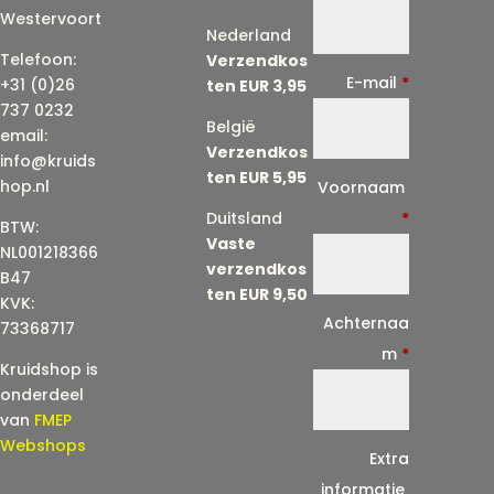
Westervoort
Nederland
Telefoon:
Verzendkos
E-mail
*
+31 (0)26
ten EUR 3,95
737 0232
België
email:
Verzendkos
info@kruids
ten EUR 5,95
E
hop.nl
Voornaam
-
Duitsland
*
BTW:
Vaste
m
NL001218366
verzendkos
a
B47
ten EUR 9,50
KVK:
i
Achternaa
73368717
l
m
*
Kruidshop is
(
onderdeel
h
van
FMEP
e
Webshops
Extra
r
informatie
h