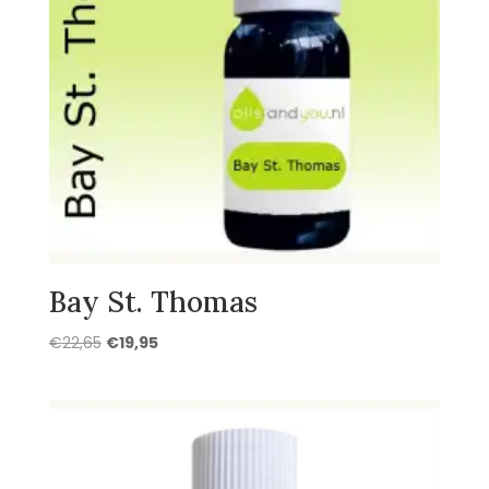
Bay St. Thomas
Oorspronkelijke
Huidige
€
22,65
€
19,95
prijs
prijs
was:
is:
€22,65.
€19,95.