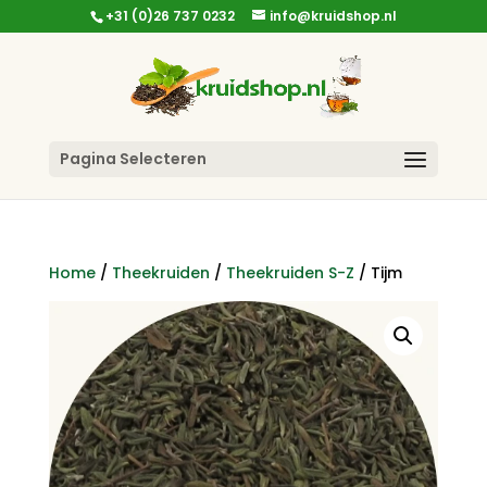
+31 (0)26 737 0232
info@kruidshop.nl
Pagina Selecteren
Home
/
Theekruiden
/
Theekruiden S-Z
/ Tijm