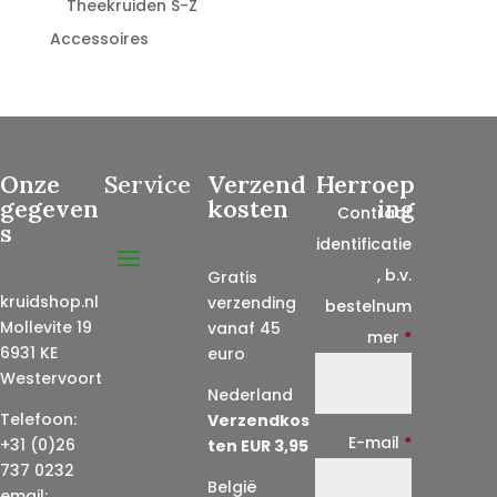
Theekruiden S-Z
Accessoires
Onze
Service
Verzend
Herroep
gegeven
kosten
ing
Contract
s
identificatie
, b.v.
Gratis
kruidshop.nl
verzending
bestelnum
Mollevite 19
vanaf 45
mer
*
6931 KE
euro
Westervoort
Nederland
Telefoon:
Verzendkos
E-mail
*
+31 (0)26
ten EUR 3,95
737 0232
België
email: