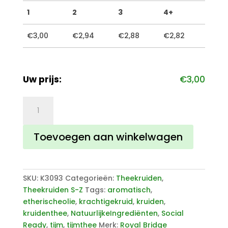
1
2
3
4+
€
3,00
€
2,94
€
2,88
€
2,82
Uw prijs:
€
3,00
Tijm
aantal
Toevoegen aan winkelwagen
SKU:
K3093
Categorieën:
Theekruiden
,
Theekruiden S-Z
Tags:
aromatisch
,
etherischeolie
,
krachtigekruid
,
kruiden
,
kruidenthee
,
NatuurlijkeIngrediënten
,
Social
Ready
,
tijm
,
tijmthee
Merk:
Royal Bridge