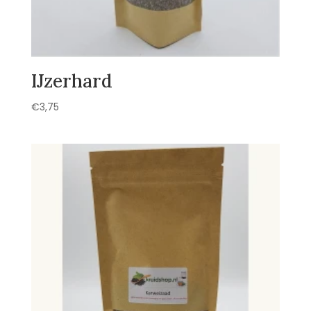
IJzerhard
€
3,75