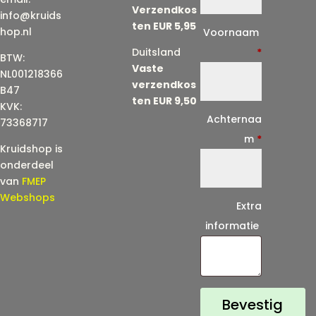
Verzendkos
info@kruids
ten EUR 5,95
E
hop.nl
Voornaam
-
Duitsland
*
BTW:
Vaste
m
NL001218366
verzendkos
a
B47
ten EUR 9,50
KVK:
i
Achternaa
73368717
l
m
*
Kruidshop is
(
onderdeel
h
van
FMEP
e
Webshops
Extra
r
informatie
h
a
a
l
Bevestig
)