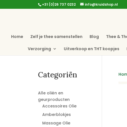
+31 (0)26 737 0232
info@kruidshop.nl
Home
Zelf je thee samenstellen
Blog
Thee & Th
Verzorging
Uitverkoop en THT koopjes
Categoriën
Ho
Alle oliën en
geurproducten
Accessoires Olie
Amberblokjes
Massage Olie