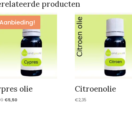
relateerde producten
Aanbieding!
pres olie
Citroenolie
Oorspronkelijke
Huidige
99
€
5,50
€
2,35
prijs
prijs
was:
is:
€5,99.
€5,50.