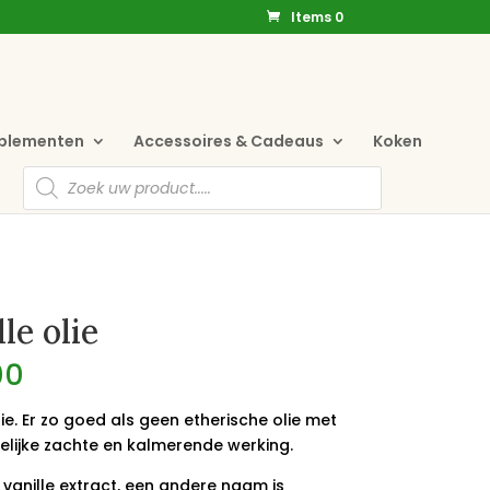
Items 0
pplementen
Accessoires & Cadeaus
Koken
Producten
zoeken
le olie
00
lie. Er zo goed als geen etherische olie met
elijke zachte en kalmerende werking.
n vanille extract, een andere naam is