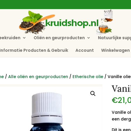
eekruiden
Oliën en geurproducten
Natuurlijke su
Informatie Producten & Gebruik
Account
Winkelwagen
me
/
Alle oliën en geurproducten
/
Etherische olie
/ Vanille olie
Vanil
€
21,
Vanille o
een derg
Dit is ee