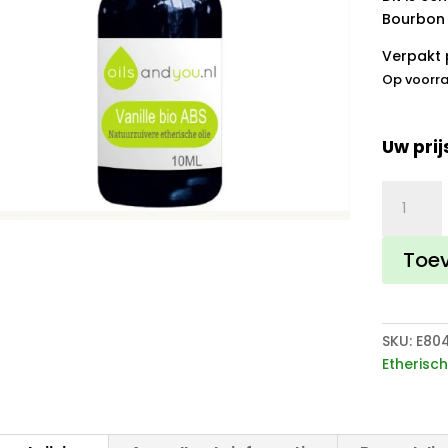
Bourbon 
Verpakt 
Op voorr
Uw prij
Vanille
olie
aantal
Toe
SKU:
E80
Etherisch