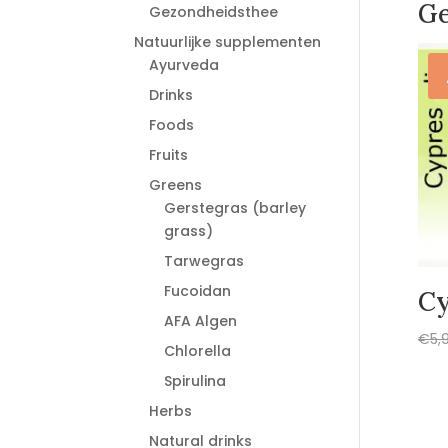
Ge
Gezondheidsthee
Natuurlijke supplementen
Ayurveda
Drinks
Foods
Fruits
Greens
Gerstegras (barley
grass)
Tarwegras
Fucoidan
Cy
AFA Algen
€
5,
Chlorella
Spirulina
Herbs
Natural drinks