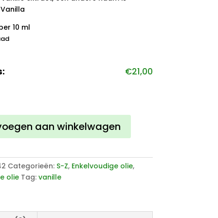
Vanilla
per 10 ml
aad
s:
€
21,00
voegen aan winkelwagen
42
Categorieën:
S-Z
,
Enkelvoudige olie
,
e olie
Tag:
vanille