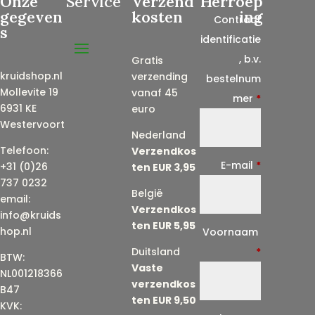
Onze
Service
Verzend
Herroep
gegeven
kosten
ing
Contract
s
identificatie
, b.v.
Gratis
kruidshop.nl
verzending
bestelnum
Mollevite 19
vanaf 45
mer
*
6931 KE
euro
Westervoort
Nederland
Telefoon:
Verzendkos
E-mail
*
+31 (0)26
ten EUR 3,95
737 0232
België
email:
Verzendkos
info@kruids
ten EUR 5,95
E
hop.nl
Voornaam
-
Duitsland
*
BTW:
Vaste
m
NL001218366
verzendkos
a
B47
ten EUR 9,50
KVK:
i