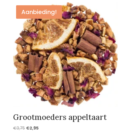
Aanbieding!
Grootmoeders appeltaart
Oorspronkelijke
Huidige
€
3,75
€
2,95