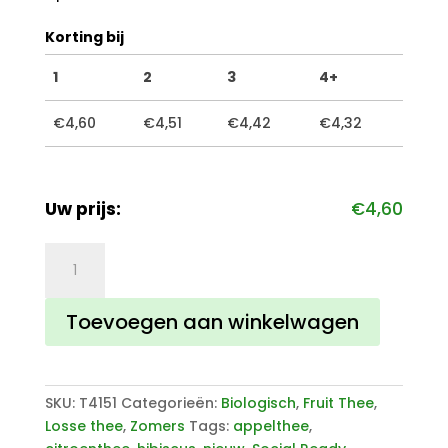
Korting bij
1
2
3
4+
€
4,60
€
4,51
€
4,42
€
4,32
Uw prijs:
€
4,60
Vruchtenthee
appel
citroen
Toevoegen aan winkelwagen
aantal
SKU:
T4151
Categorieën:
Biologisch
,
Fruit Thee
,
Losse thee
,
Zomers
Tags:
appelthee
,