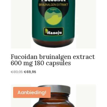
Fucoidan bruinalgen extract
600 mg 180 capsules
Oorspronkelijke
Huidige
€
89,95
€
69,95
prijs
prijs
was:
is:
€89,95.
€69,95.
Aanbieding!