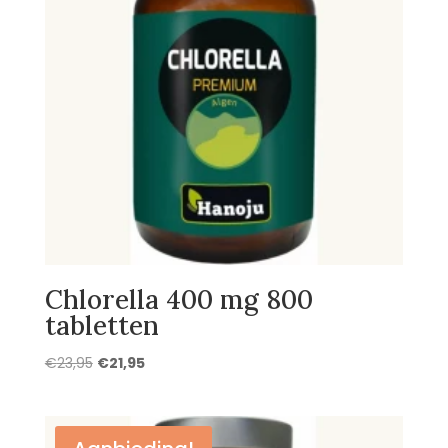
Chlorella 400 mg 800
tabletten
Oorspronkelijke
Huidige
€
23,95
€
21,95
prijs
prijs
was:
is:
€23,95.
€21,95.