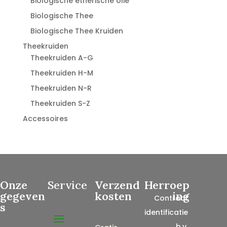
Biologische etherische olie
Biologische Thee
Biologische Thee Kruiden
Theekruiden
Theekruiden A-G
Theekruiden H-M
Theekruiden N-R
Theekruiden S-Z
Accessoires
Onze
Service
Verzend
Herroep
gegeven
kosten
ing
Contract
s
identificatie
, b.v.