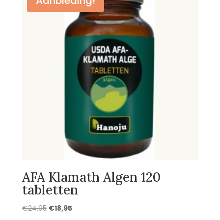
Aanbieding!
AFA Klamath Algen 120
tabletten
Oorspronkelijke
Huidige
€
24,95
€
18,95
prijs
prijs