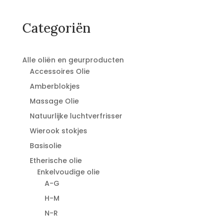
was:
is:
€24,95.
€18,95.
Categoriën
Alle oliën en geurproducten
Accessoires Olie
Amberblokjes
Massage Olie
Natuurlijke luchtverfrisser
Wierook stokjes
Basisolie
Etherische olie
Enkelvoudige olie
A-G
H-M
N-R