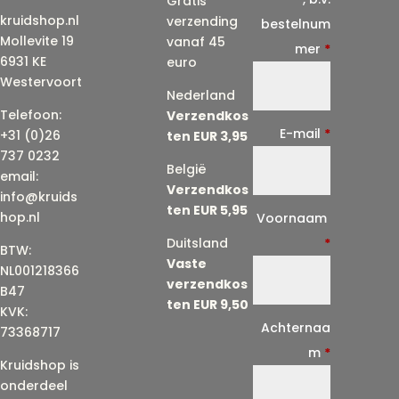
Gratis
kruidshop.nl
verzending
bestelnum
Mollevite 19
vanaf 45
mer
*
6931 KE
euro
Westervoort
Nederland
Telefoon:
Verzendkos
E-mail
*
+31 (0)26
ten EUR 3,95
737 0232
België
email:
Verzendkos
info@kruids
ten EUR 5,95
E
hop.nl
Voornaam
-
Duitsland
*
BTW:
Vaste
m
NL001218366
verzendkos
a
B47
ten EUR 9,50
KVK:
i
Achternaa
73368717
l
m
*
Kruidshop is
(
onderdeel
h