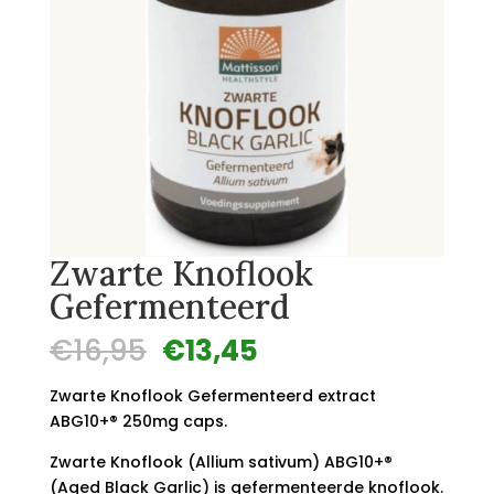
Zwarte Knoflook
Gefermenteerd
Oorspronkelijke
Huidige
€
16,95
€
13,45
prijs
prijs
was:
is:
Zwarte Knoflook Gefermenteerd extract
€16,95.
€13,45.
ABG10+® 250mg caps.
Zwarte Knoflook (Allium sativum) ABG10+®
(Aged Black Garlic) is gefermenteerde knoflook.