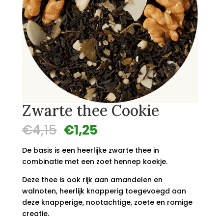
Zwarte thee Cookie
Oorspronkelijke
Huidige
€
4,15
€
1,25
prijs
prijs
was:
is:
De basis is een heerlijke zwarte thee in
€4,15.
€1,25.
combinatie met een zoet hennep koekje.
Deze thee is ook rijk aan amandelen en
walnoten, heerlijk knapperig toegevoegd aan
deze knapperige, nootachtige, zoete en romige
creatie.