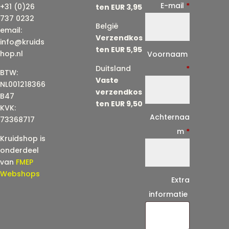
E-mail
*
+31 (0)26
ten EUR 3,95
737 0232
België
email:
Verzendkos
info@kruids
ten EUR 5,95
E
hop.nl
Voornaam
-
Duitsland
*
BTW:
Vaste
m
NL001218366
verzendkos
a
B47
ten EUR 9,50
KVK:
i
Achternaa
73368717
l
m
*
Kruidshop is
(
onderdeel
h
van
FMEP
e
Webshops
Extra
r
informatie
h
a
a