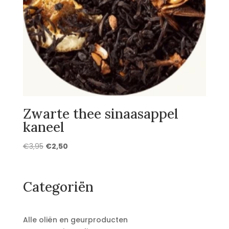
Zwarte thee sinaasappel
kaneel
Oorspronkelijke
Huidige
€
3,95
€
2,50
prijs
prijs
was:
is:
€3,95.
€2,50.
Categoriën
Alle oliën en geurproducten