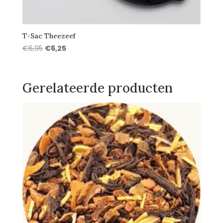
T-Sac Theezeef
Oorspronkelijke
Huidige
€
6,95
€
6,25
prijs
prijs
was:
is:
€6,95.
€6,25.
Gerelateerde producten