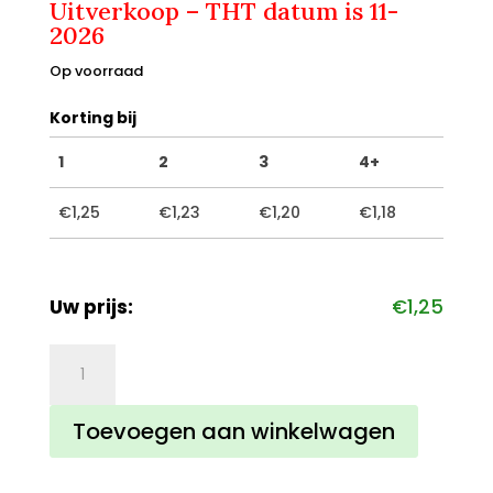
Uitverkoop – THT datum is 11-
2026
Op voorraad
Korting bij
1
2
3
4+
€
1,25
€
1,23
€
1,20
€
1,18
Uw prijs:
€
1,25
Zwarte
thee
Cookie
Toevoegen aan winkelwagen
aantal