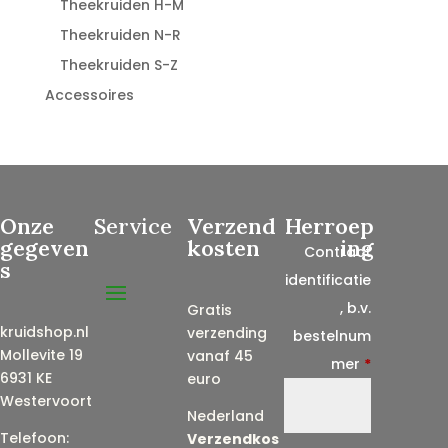
Theekruiden H-M
Theekruiden N-R
Theekruiden S-Z
Accessoires
Onze
Service
Verzend
Herroep
gegeven
kosten
ing
Contract
s
identificatie
, b.v.
Gratis
kruidshop.nl
verzending
bestelnum
Mollevite 19
vanaf 45
mer
*
6931 KE
euro
Westervoort
Nederland
Telefoon:
Verzendkos