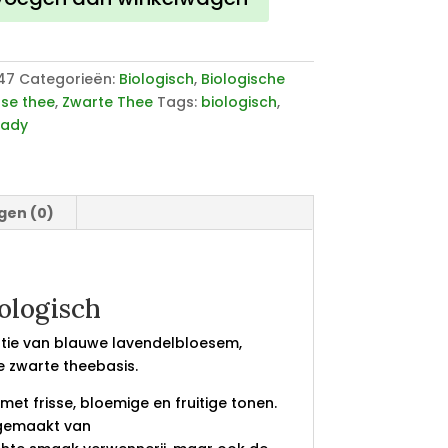
47
Categorieën:
Biologisch
,
Biologische
sse thee
,
Zwarte Thee
Tags:
biologisch
,
eady
gen (0)
ologisch
tie van blauwe lavendelbloesem,
e zwarte theebasis.
t frisse, bloemige en fruitige tonen.
 gemaakt van