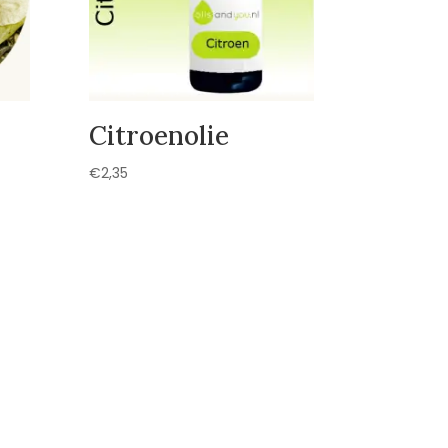
Citroenolie
€
2,35