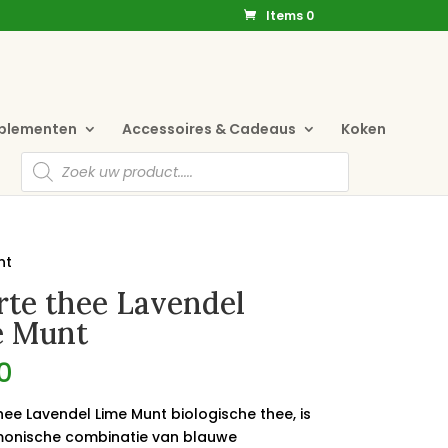
Items 0
pplementen
Accessoires & Cadeaus
Koken
Producten
zoeken
nt
te thee Lavendel
e Munt
0
hee Lavendel Lime Munt biologische thee, is
onische combinatie van blauwe