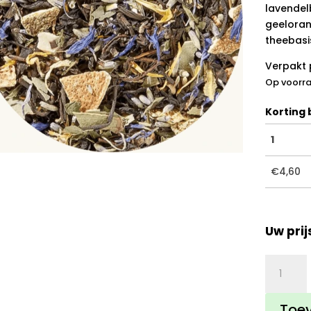
lavendel
geeloran
theebasi
Verpakt 
Op voorr
Korting b
1
€
4,60
Uw prij
Zwarte
thee
Lavendel
Toe
Lime