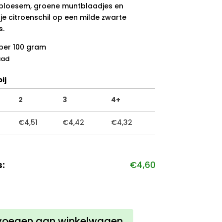
bloesem, groene muntblaadjes en
je citroenschil op een milde zwarte
s.
per 100 gram
aad
ij
2
3
4+
€
4,51
€
4,42
€
4,32
s:
€
4,60
voegen aan winkelwagen