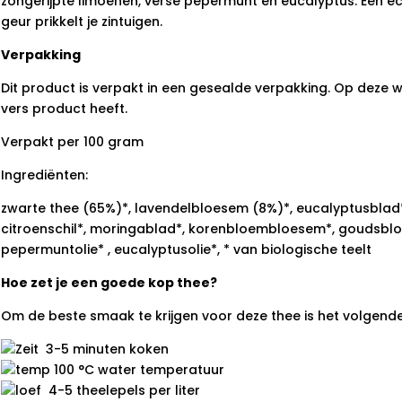
zongerijpte limoenen, verse pepermunt en eucalyptus. Een e
geur prikkelt je zintuigen.
Verpakking
Dit product is verpakt in een gesealde verpakking. Op deze wij
vers product heeft.
Verpakt per 100 gram
Ingrediënten:
zwarte thee (65%)*, lavendelbloesem (8%)*, eucalyptusblad*
citroenschil*, moringablad*, korenbloembloesem*, goudsblo
pepermuntolie* , eucalyptusolie*, * van biologische teelt
Hoe zet je een goede kop thee?
Om de beste smaak te krijgen voor deze thee is het volgend
3-5 minuten koken
100 °C water temperatuur
4-5 theelepels per liter