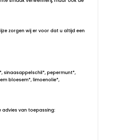
chte smaak verwennerij, maar ook de
ze zorgen wij er voor dat u altijd een
, sinaasappelschil*, pepermunt*,
em bloesem*, limoenolie*,
e advies van toepassing: