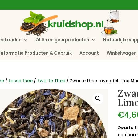
eekruiden
Oliën en geurproducten
Natuurlijke su
Informatie Producten & Gebruik
Account
Winkelwagen
me
/
Losse thee
/
Zwarte Thee
/ Zwarte thee Lavendel Lime Mu
Zwar
Lim
€
4,6
Zwarte t
een harm