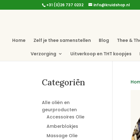
+31 (0)26 737 0232
info@kruidshop.nl
Home
Zelf je thee samenstellen
Blog
Thee & Th
Verzorging
Uitverkoop en THT koopjes
Categoriën
Ho
Alle oliën en
geurproducten
Accessoires Olie
Amberblokjes
Massage Olie