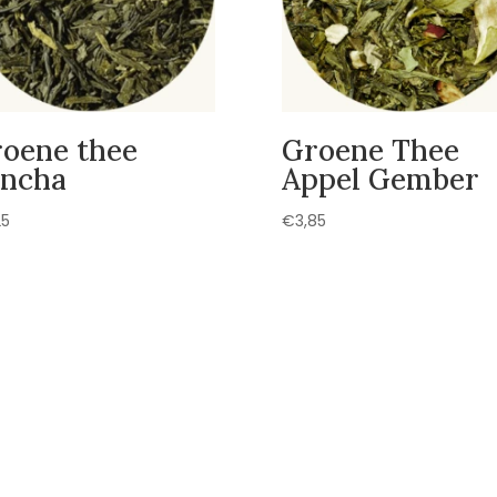
oene thee
Groene Thee
ncha
Appel Gember
25
€
3,85