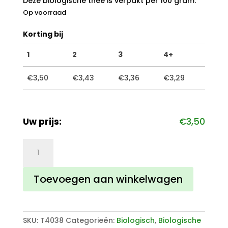
Deze biologische thee is verpakt per 100 gram.
Op voorraad
Korting bij
1
2
3
4+
€
3,50
€
3,43
€
3,36
€
3,29
Uw prijs:
€
3,50
Zwarte
thee
Rwanda
Toevoegen aan winkelwagen
aantal
SKU:
T4038
Categorieën:
Biologisch
,
Biologische