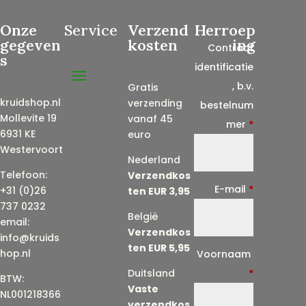
Onze
Service
Verzend
Herroep
gegeven
kosten
ing
Contract
s
identificatie
, b.v.
Gratis
kruidshop.nl
verzending
bestelnum
Mollevite 19
vanaf 45
mer
*
6931 KE
euro
Westervoort
Nederland
Telefoon:
Verzendkos
E-mail
*
+31 (0)26
ten EUR 3,95
737 0232
België
email:
Verzendkos
info@kruids
ten EUR 5,95
E
hop.nl
Voornaam
-
Duitsland
*
BTW:
Vaste
m
NL001218366
verzendkos