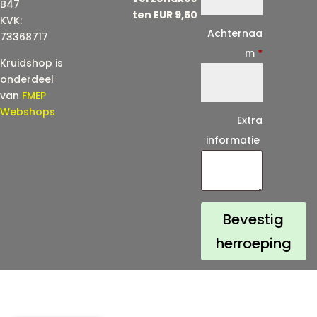
a
B47
ten EUR 9,50
KVK:
i
Achternaa
73368717
l
m
*
Kruidshop is
(
onderdeel
h
van
FMEP
e
Webshops
Extra
r
informatie
h
a
a
l
Bevestig
)
herroeping
*