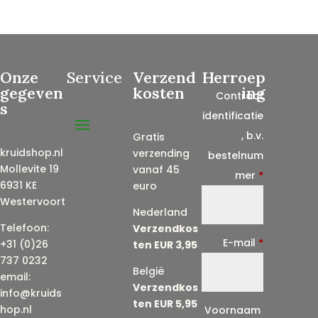
Onze
Service
Verzend
Herroep
gegeven
kosten
ing
Contract
s
identificatie
, b.v.
Gratis
kruidshop.nl
verzending
bestelnum
Mollevite 19
vanaf 45
mer
*
6931 KE
euro
Westervoort
Nederland
Telefoon:
Verzendkos
E-mail
*
+31 (0)26
ten EUR 3,95
737 0232
België
email:
Verzendkos
info@kruids
ten EUR 5,95
E
hop.nl
Voornaam