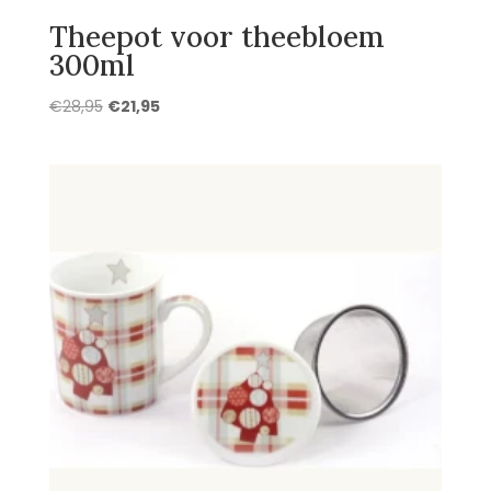
Theepot voor theebloem
300ml
Oorspronkelijke
Huidige
€
28,95
€
21,95
prijs
prijs
was:
is:
€28,95.
€21,95.