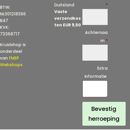
-
Duitsland
*
BTW:
Vaste
m
NL001218366
verzendkos
a
B47
ten EUR 9,50
KVK:
i
Achternaa
73368717
l
m
*
Kruidshop is
(
onderdeel
h
van
FMEP
e
Webshops
Extra
r
informatie
h
a
a
l
Bevestig
)
herroeping
*