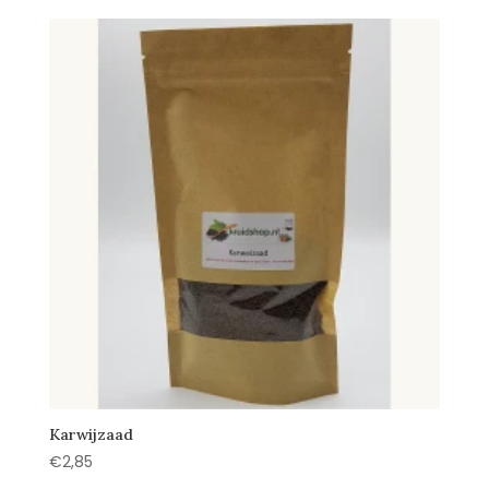
Karwijzaad
€
2,85