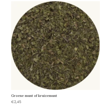
Groene munt of kruizemunt
€
2,45