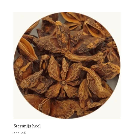
Steranijs heel
€
4,45