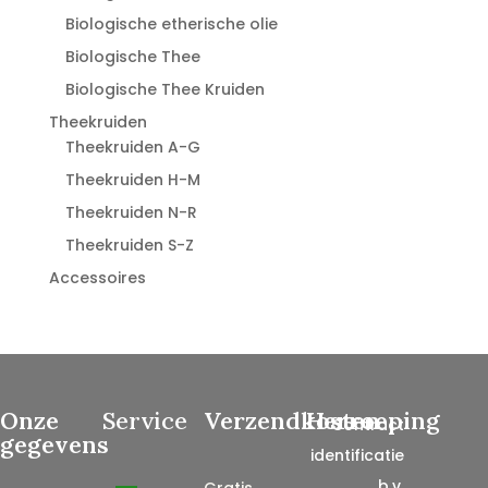
Biologische etherische olie
Biologische Thee
Biologische Thee Kruiden
Theekruiden
Theekruiden A-G
Theekruiden H-M
Theekruiden N-R
Theekruiden S-Z
Accessoires
Onze
Service
Verzendkosten
Herroeping
Contract
gegevens
identificatie
, b.v.