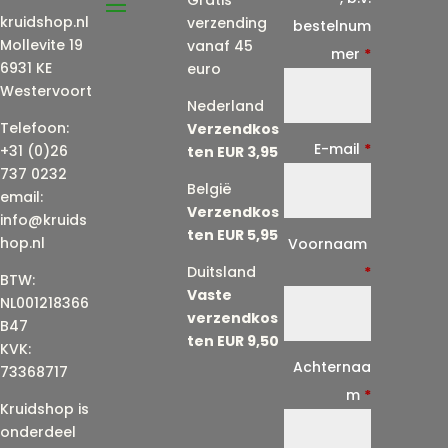
Gratis
kruidshop.nl
verzending
bestelnum
Mollevite 19
vanaf 45
mer
*
6931 KE
euro
Westervoort
Nederland
Telefoon:
Verzendkos
E-mail
*
+31 (0)26
ten EUR 3,95
737 0232
België
email:
Verzendkos
info@kruids
ten EUR 5,95
E
hop.nl
Voornaam
-
Duitsland
*
BTW:
Vaste
m
NL001218366
verzendkos
a
B47
ten EUR 9,50
KVK:
i
Achternaa
73368717
l
m
*
Kruidshop is
(
onderdeel
h