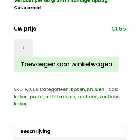
Verpakt per 50 gram in handige zipbag.
Op voorraad
Uw prijs:
€
1,65
Patatkruiden
Gemalen
aantal
Toevoegen aan winkelwagen
SKU:
P3006
Categorieën:
Koken
,
Kruiden
Tags:
koken
,
patat
,
patatkruiden
,
zoutloos
,
zoutloos
koken
Beschrijving