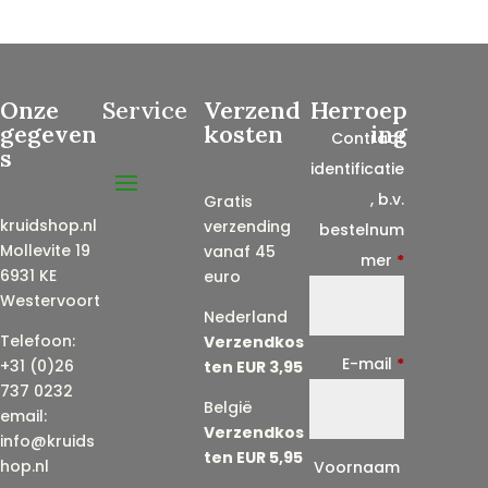
Onze
Service
Verzend
Herroep
gegeven
kosten
ing
Contract
s
identificatie
, b.v.
Gratis
kruidshop.nl
verzending
bestelnum
Mollevite 19
vanaf 45
mer
*
6931 KE
euro
Westervoort
Nederland
Telefoon:
Verzendkos
E-mail
*
+31 (0)26
ten EUR 3,95
737 0232
België
email:
Verzendkos
info@kruids
ten EUR 5,95
E
hop.nl
Voornaam