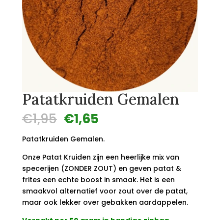
Patatkruiden Gemalen
Oorspronkelijke
Huidige
€
1,95
€
1,65
prijs
prijs
was:
is:
Patatkruiden Gemalen.
€1,95.
€1,65.
Onze Patat Kruiden zijn een heerlijke mix van
specerijen (ZONDER ZOUT) en geven patat &
frites een echte boost in smaak. Het is een
smaakvol alternatief voor zout over de patat,
maar ook lekker over gebakken aardappelen.