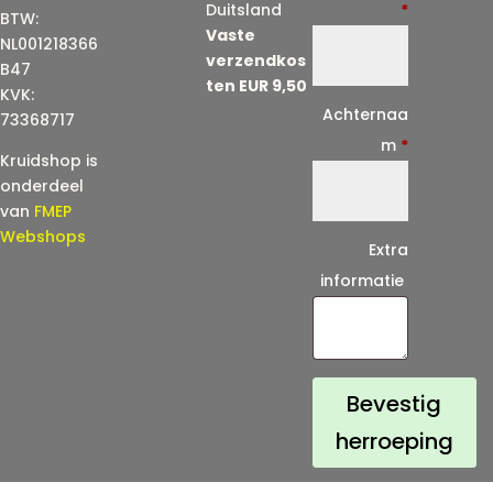
-
Duitsland
*
BTW:
Vaste
m
NL001218366
verzendkos
a
B47
ten EUR 9,50
KVK:
i
Achternaa
73368717
l
m
*
Kruidshop is
(
onderdeel
h
van
FMEP
e
Webshops
Extra
r
informatie
h
a
a
l
Bevestig
)
herroeping
*