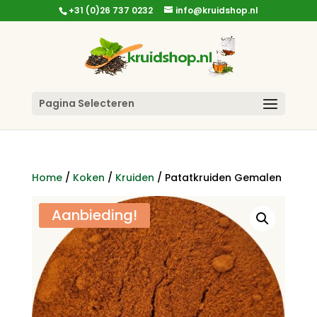
+31 (0)26 737 0232
info@kruidshop.nl
Pagina Selecteren
Home
/
Koken
/
Kruiden
/ Patatkruiden Gemalen
Aanbieding!