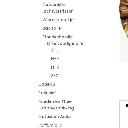
Natuurlijke
luchtverfrisser
Wierook stokjes
Basisolie
Etherische olie
Enkelvoudige olie
A-G
H-M
N-R
S-Z
Cadeau
Exclusief
Kruiden en Thee
B
Grootverpakking
Mattisson Actie
Parfum olie