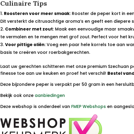
Culinaire Tips
Roosteren voor meer smaak
: Rooster de peper kort in e
Dit versterkt de citrusachtige aroma’s en geeft een diepere
Combineer met zout
: Maak een eenvoudige maar smaakv
te vermalen en te mengen met grof zout. Perfect voor het kru
Voor pittige oliën
: Voeg een paar hele korrels toe aan wa
basis te creëren voor roerbakgerechten.
Laat uw gerechten schitteren met onze premium Szechuan pe
finesse toe aan uw keuken en proef het verschil!
Bestel vand
Deze bijzondere peper is verpakt per 50 gram in een hersluit
Bekijk ook onze
aanbiedingen
Deze webshop is onderdeel van
FMEP Webshops
en aangeslot