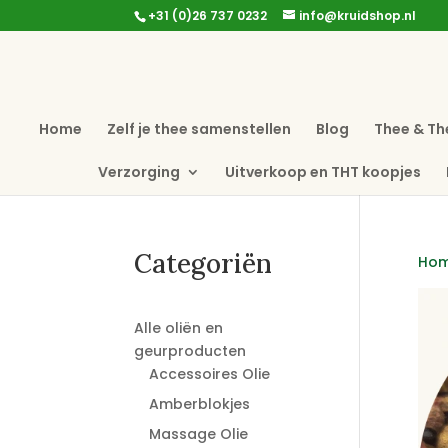
+31 (0)26 737 0232
info@kruidshop.nl
Home
Zelf je thee samenstellen
Blog
Thee & Th
Verzorging
Uitverkoop en THT koopjes
Categoriën
Ho
Alle oliën en
geurproducten
Accessoires Olie
Amberblokjes
Massage Olie