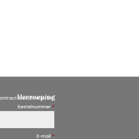
Herroeping
ontract identificatie, b.v.
bestelnummer
*
E-mail
*