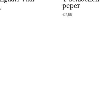
peper
5
€
2,55