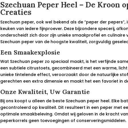
Szechuan Peper Heel – De Kroon o
Creaties
Szechuan peper, ook wel bekend als de “peper der pepers”, 
keuken van iedere fijnproever. Deze bijzondere specerij, afko
onderscheidt zich door zijn unieke smaakprofiel en culinaire vee
Szechuan peper van de hoogste kwaliteit, zorgvuldig gesele
Een Smaakexplosie
Wat Szechuan peper zo speciaal maakt, is het verfijnde sam
een subtiele citrustoets, gecombineerd met een warme, licht
unieke tintelende effect, veroorzaakt door de natuurlijke st
gerechten een extra dimensie en maakt het een favoriet in d
Onze Kwaliteit, Uw Garantie
Bij ons koopt u alleen de beste Szechuan peper heel. Elke 
gecontroleerd op kwaliteit. Dit resulteert in een peper met e
optimale smaakbeleving. Omdat wij geloven in de kracht va
peperkorrels geen toevoegingen of conserveringsmiddelen.