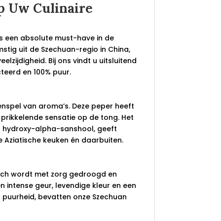
p Uw Culinaire
is een absolute must-have in de
mstig uit de Szechuan-regio in China,
lzijdigheid. Bij ons vindt u uitsluitend
cteerd en 100% puur.
enspel van aroma’s. Deze peper heeft
 prikkelende sensatie op de tong. Het
of hydroxy-alpha-sanshool, geeft
e Aziatische keuken én daarbuiten.
batch wordt met zorg gedroogd en
en intense geur, levendige kleur en een
n puurheid, bevatten onze Szechuan