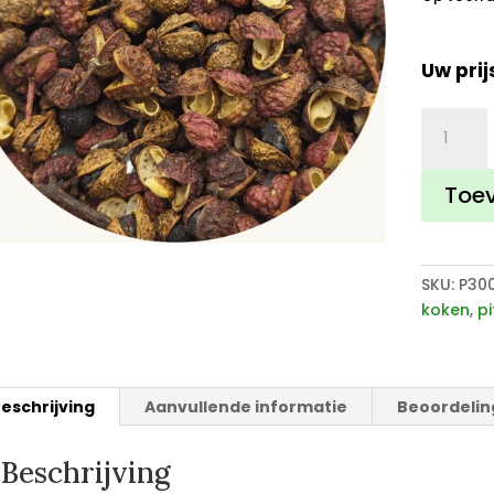
Uw prij
Szechua
Peper
Heel
Toe
aantal
SKU:
P30
koken
,
pi
eschrijving
Aanvullende informatie
Beoordelin
Beschrijving