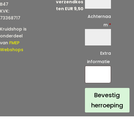
verzendkos
a
B47
ten EUR 9,50
KVK:
i
Achternaa
73368717
l
m
*
Kruidshop is
(
onderdeel
h
van
FMEP
e
Webshops
Extra
r
informatie
h
a
a
l
Bevestig
)
herroeping
*