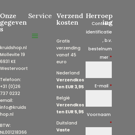
Onze
Service
Verzend
Herroep
gegeven
kosten
ing
Contract
s
identificatie
, b.v.
Gratis
kruidshop.nl
verzending
bestelnum
Mollevite 19
vanaf 45
mer
*
6931 KE
euro
Westervoort
Nederland
Telefoon:
Verzendkos
E-mail
*
+31 (0)26
ten EUR 3,95
737 0232
België
email:
Verzendkos
info@kruids
ten EUR 5,95
E
hop.nl
Voornaam
-
Duitsland
*
BTW:
Vaste
m
NL001218366