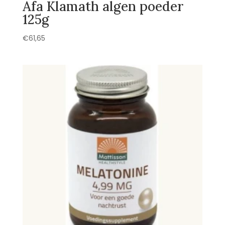
Afa Klamath algen poeder
125g
€
61,65