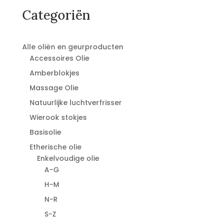
€14,95.
€11,95.
Categoriën
Alle oliën en geurproducten
Accessoires Olie
Amberblokjes
Massage Olie
Natuurlijke luchtverfrisser
Wierook stokjes
Basisolie
Etherische olie
Enkelvoudige olie
A-G
H-M
N-R
S-Z