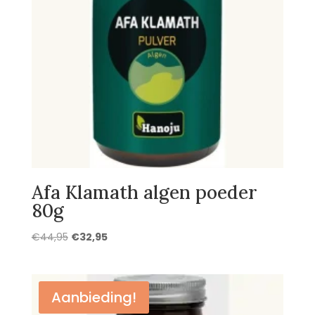
Afa Klamath algen poeder
80g
Oorspronkelijke
Huidige
€
44,95
€
32,95
prijs
prijs
was:
is:
€44,95.
€32,95.
Aanbieding!