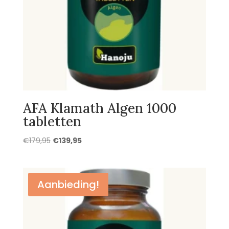
AFA Klamath Algen 1000
tabletten
Oorspronkelijke
Huidige
€
179,95
€
139,95
prijs
prijs
was:
is:
€179,95.
€139,95.
Aanbieding!