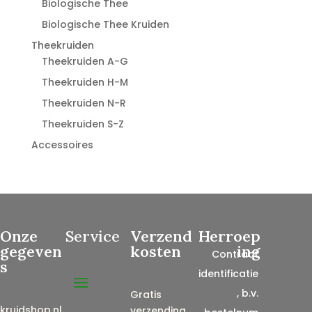
Biologische Thee
Biologische Thee Kruiden
Theekruiden
Theekruiden A-G
Theekruiden H-M
Theekruiden N-R
Theekruiden S-Z
Accessoires
Onze
Service
Verzend
Herroep
gegeven
kosten
ing
Contract
s
identificatie
, b.v.
Gratis
kruidshop.nl
verzending