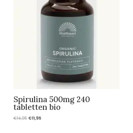
Spirulina 500mg 240
tabletten bio
Oorspronkelijke
Huidige
€
14,95
€
11,95
prijs
prijs
was:
is: