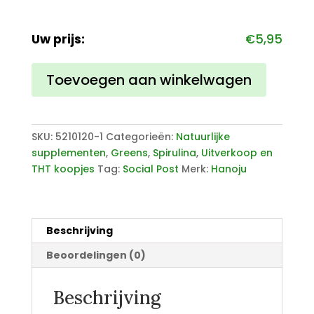
Uw prijs:
€
5,95
BIO
Toevoegen aan winkelwagen
Spirulina
400
mg
300
SKU:
5210120-1
Categorieën:
Natuurlijke
tabletten
supplementen
,
Greens
,
Spirulina
,
Uitverkoop en
UV
THT koopjes
Tag:
Social Post
Merk:
Hanoju
aantal
Beschrijving
Beoordelingen (0)
Beschrijving