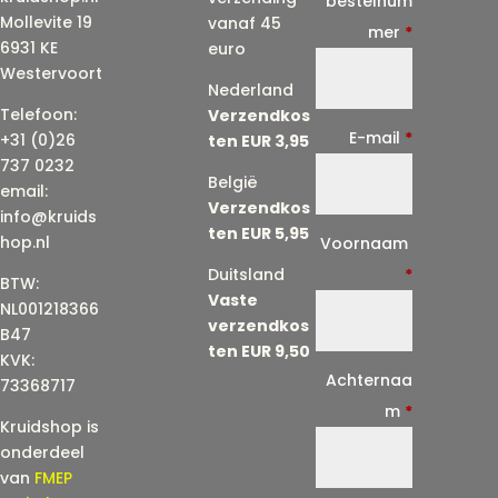
bestelnum
Mollevite 19
vanaf 45
mer
*
6931 KE
euro
Westervoort
Nederland
Telefoon:
Verzendkos
E-mail
*
+31 (0)26
ten EUR 3,95
737 0232
België
email:
Verzendkos
info@kruids
ten EUR 5,95
E
hop.nl
Voornaam
-
Duitsland
*
BTW:
Vaste
m
NL001218366
verzendkos
a
B47
ten EUR 9,50
KVK:
i
Achternaa
73368717
l
m
*
Kruidshop is
(
onderdeel
h
van
FMEP
e