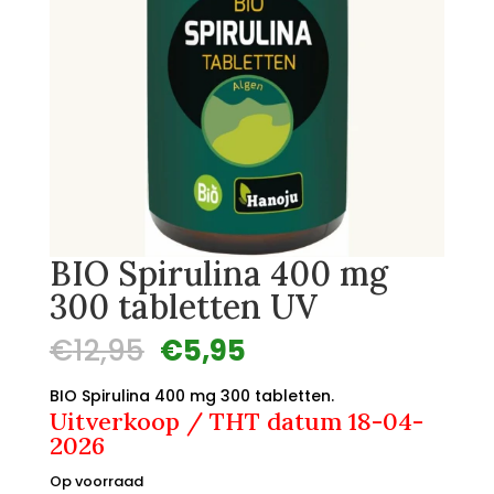
BIO Spirulina 400 mg
300 tabletten UV
Oorspronkelijke
Huidige
€
12,95
€
5,95
prijs
prijs
was:
is:
BIO Spirulina 400 mg 300 tabletten.
Uitverkoop / THT datum 18-04-
€12,95.
€5,95.
2026
Op voorraad