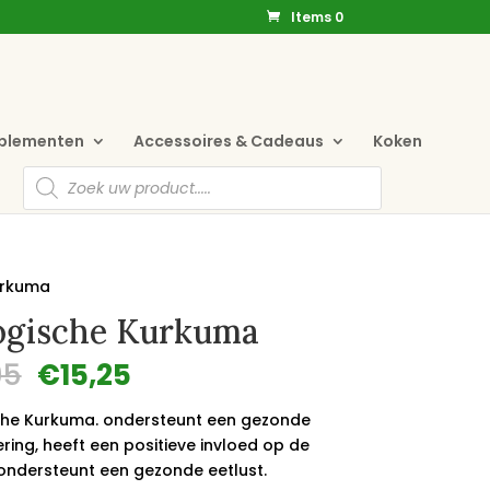
Items 0
pplementen
Accessoires & Cadeaus
Koken
Producten
zoeken
urkuma
ogische Kurkuma
Oorspronkelijke
Huidige
95
€
15,25
prijs
prijs
was:
is:
che Kurkuma. ondersteunt een gezonde
€17,95.
€15,25.
ering, heeft een positieve invloed op de
 ondersteunt een gezonde eetlust.