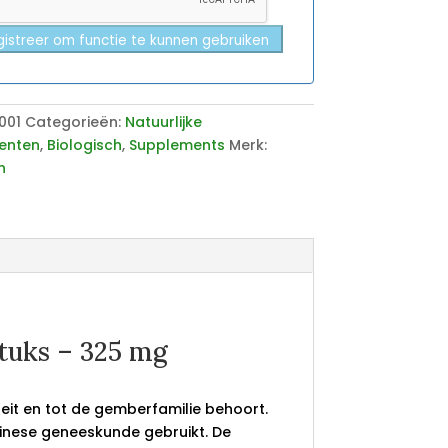
istreer om functie te kunnen gebruiken
001
Categorieën:
Natuurlijke
enten
,
Biologisch
,
Supplements
Merk:
n
tuks – 325 mg
oeit en tot de gemberfamilie behoort.
inese geneeskunde gebruikt. De