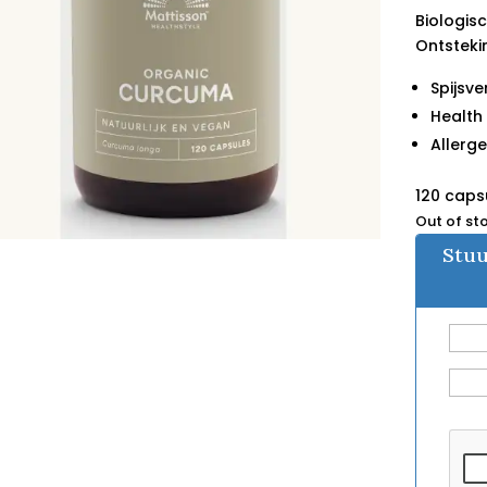
Biologis
Ontstek
Spijsve
Health
Allerge
120 caps
Out of st
Stuu