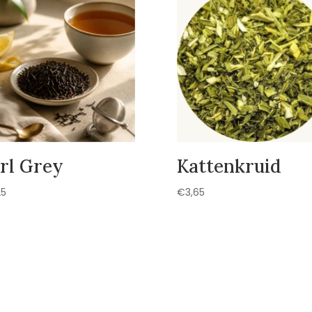
rl Grey
Kattenkruid
25
€
3,65