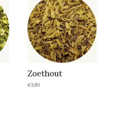
Zoethout
€
3,80