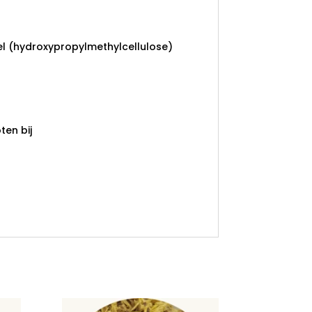
el (hydroxypropylmethylcellulose)
en bij