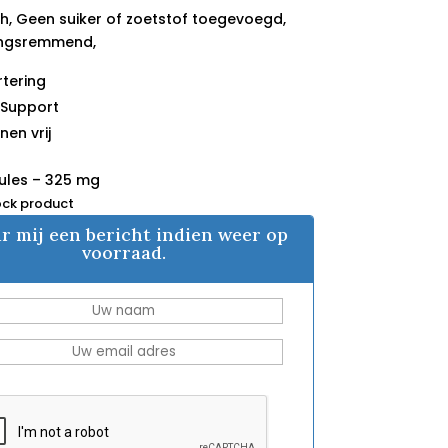
ch, Geen suiker of zoetstof toegevoegd,
ingsremmend,
rtering
 Support
nen vrij
ules – 325 mg
ock product
r mij een bericht indien weer op
voorraad.