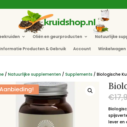
eekruiden
Oliën en geurproducten
Natuurlijke su
Informatie Producten & Gebruik
Account
Winkelwagen
me
/
Natuurlijke supplementen
/
Supplements
/ Biologische K
Biol
Aanbieding!
€
17,
Biologis
spijsvert
lever en