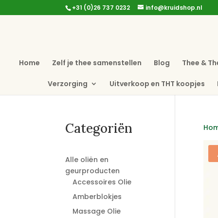
+31 (0)26 737 0232
info@kruidshop.nl
Home
Zelf je thee samenstellen
Blog
Thee & Th
Verzorging
Uitverkoop en THT koopjes
Categoriën
Ho
Alle oliën en
geurproducten
Accessoires Olie
Amberblokjes
Massage Olie