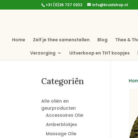
+31 (0)26 737 0232
info@kruidshop.nl
Home
Zelf je thee samenstellen
Blog
Thee & Th
Verzorging
Uitverkoop en THT koopjes
Categoriën
Ho
Alle oliën en
geurproducten
Accessoires Olie
Amberblokjes
Massage Olie