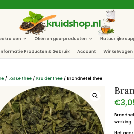
eekruiden
Oliën en geurproducten
Natuurlijke su
Informatie Producten & Gebruik
Account
Winkelwagen
me
/
Losse thee
/
Kruidenthee
/ Brandnetel thee
Bran
€
3,0
Brandnet
werking.
Het gedr