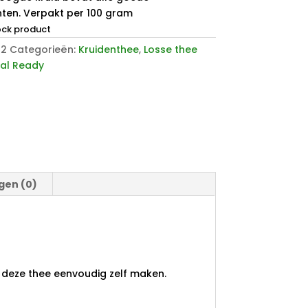
nten. Verpakt per 100 gram
ock product
22
Categorieën:
Kruidenthee
,
Losse thee
ial Ready
gen (0)
 deze thee eenvoudig zelf maken.