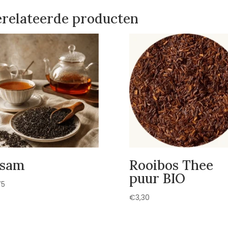
relateerde producten
ssam
Rooibos Thee
puur BIO
75
€
3,30