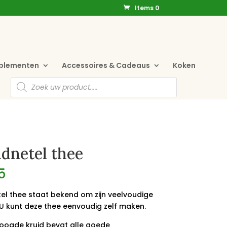
Items 0
pplementen
Accessoires & Cadeaus
Koken
Producten
zoeken
dnetel thee
5
el thee staat bekend om zijn veelvoudige
 U kunt deze thee eenvoudig zelf maken.
oogde kruid bevat alle goede