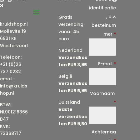
s
identificatie
, b.v.
Gratis
kruidshop.nl
verzending
bestelnum
Mollevite 19
vanaf 45
mer
*
6931 KE
euro
Westervoort
Nederland
Telefoon:
Verzendkos
E-mail
*
+31 (0)26
ten EUR 3,95
737 0232
België
email:
Verzendkos
info@kruids
ten EUR 5,95
E
hop.nl
Voornaam
-
Duitsland
*
BTW:
Vaste
m
NL001218366
verzendkos
a
B47
ten EUR 9,50
KVK:
i
Achternaa
73368717
l