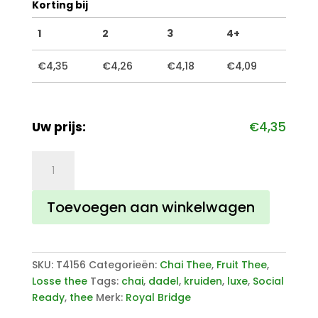
Korting bij
1
2
3
4+
€
4,35
€
4,26
€
4,18
€
4,09
Uw prijs:
€
4,35
Chai
Thee
Dadel
Toevoegen aan winkelwagen
aantal
SKU:
T4156
Categorieën:
Chai Thee
,
Fruit Thee
,
Losse thee
Tags:
chai
,
dadel
,
kruiden
,
luxe
,
Social
Ready
,
thee
Merk:
Royal Bridge