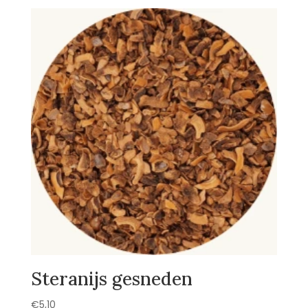
Steranijs gesneden
€
5,10