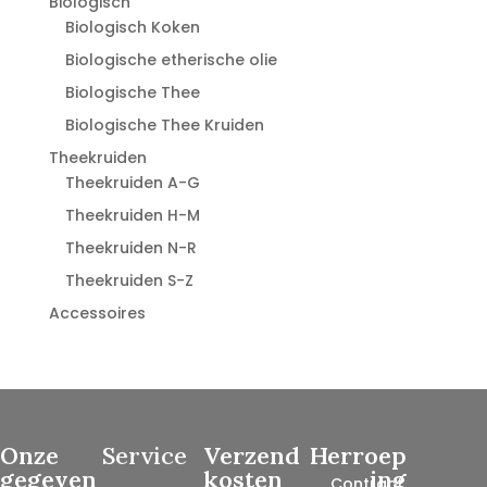
Biologisch
Biologisch Koken
Biologische etherische olie
Biologische Thee
Biologische Thee Kruiden
Theekruiden
Theekruiden A-G
Theekruiden H-M
Theekruiden N-R
Theekruiden S-Z
Accessoires
Onze
Service
Verzend
Herroep
gegeven
kosten
ing
Contract