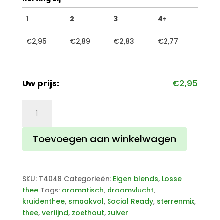
1
2
3
4+
€
2,95
€
2,89
€
2,83
€
2,77
Uw prijs:
€
2,95
Droomvlucht
aantal
Toevoegen aan winkelwagen
SKU:
T4048
Categorieën:
Eigen blends
,
Losse
thee
Tags:
aromatisch
,
droomvlucht
,
kruidenthee
,
smaakvol
,
Social Ready
,
sterrenmix
,
thee
,
verfijnd
,
zoethout
,
zuiver