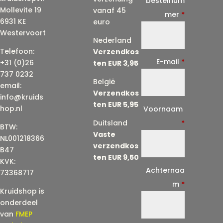
bestelnum
Mollevite 19
vanaf 45
mer
*
6931 KE
euro
Westervoort
Nederland
Telefoon:
Verzendkos
E-mail
*
+31 (0)26
ten EUR 3,95
737 0232
België
email:
Verzendkos
info@kruids
ten EUR 5,95
E
hop.nl
Voornaam
-
Duitsland
*
BTW:
Vaste
m
NL001218366
verzendkos
a
B47
ten EUR 9,50
KVK:
i
Achternaa
73368717
l
m
*
Kruidshop is
(
onderdeel
h
van
FMEP
e