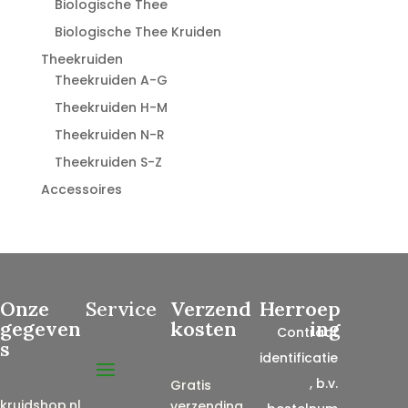
Biologische Thee
Biologische Thee Kruiden
Theekruiden
Theekruiden A-G
Theekruiden H-M
Theekruiden N-R
Theekruiden S-Z
Accessoires
Onze
Service
Verzend
Herroep
gegeven
kosten
ing
Contract
s
identificatie
, b.v.
Gratis
kruidshop.nl
verzending