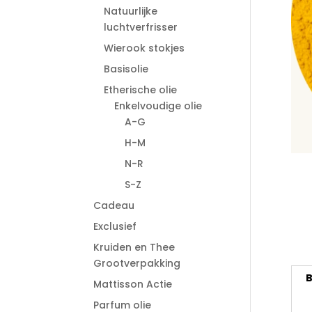
Natuurlijke
luchtverfrisser
Wierook stokjes
Basisolie
Etherische olie
Enkelvoudige olie
A-G
H-M
N-R
S-Z
Cadeau
Exclusief
Kruiden en Thee
Grootverpakking
B
Mattisson Actie
Parfum olie