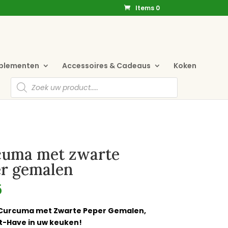
Items 0
pplementen
Accessoires & Cadeaus
Koken
Producten
zoeken
cuma met zwarte
r gemalen
5
Curcuma met Zwarte Peper Gemalen,
t-Have in uw keuken!