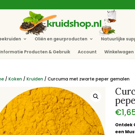
eekruiden
Oliën en geurproducten
Natuurlijke su
Informatie Producten & Gebruik
Account
Winkelwagen
me
/
Koken
/
Kruiden
/ Curcuma met zwarte peper gemalen
Cur
pepe
€
1,6
Ontdek 
een Mus