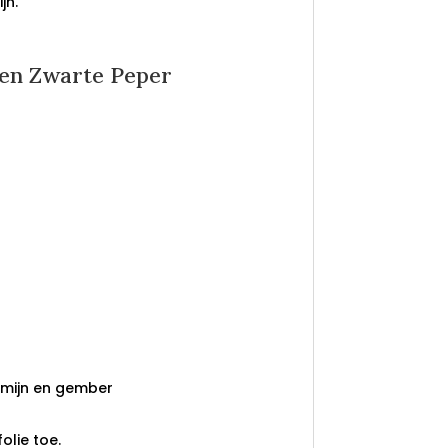
jn.
en Zwarte Peper
omijn en gember
olie toe.