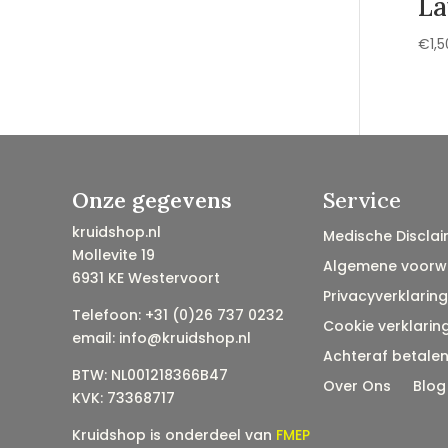
La
€
1,5
Onze gegevens
Service
kruidshop.nl
Medische Disclai
Mollevite 19
Algemene voorw
6931 KE Westervoort
Privacyverklaring
Telefoon: +31 (0)26 737 0232
Cookie verklarin
email: info@kruidshop.nl
Achteraf betale
BTW: NL001218366B47
Over Ons
Blog
KVK: 73368717
Kruidshop is onderdeel van
FMEP