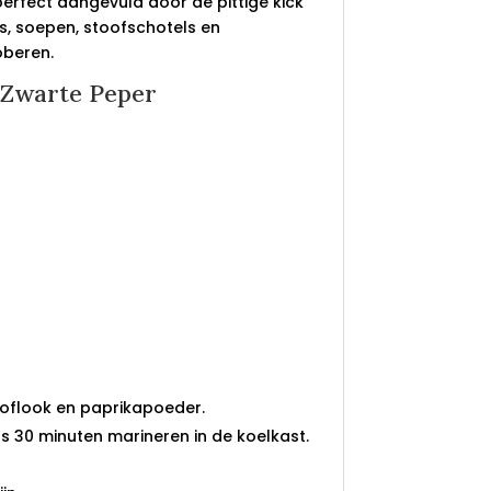
erfect aangevuld door de pittige kick
’s, soepen, stoofschotels en
oberen.
 Zwarte Peper
noflook en paprikapoeder.
ns 30 minuten marineren in de koelkast.