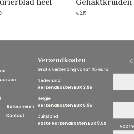
urierblad heel
Gehaktkruiden
0
€
2,15
Verzendkosten
C
Gratis verzending vanaf 45 euro
mer
aarden
Nederland
Verzendkosten EUR 3,95
g
België
Verzendkosten EUR 5,95
n
Retourneren
Contact
Duitsland
Vaste verzendkosten EUR 9,50
Voor