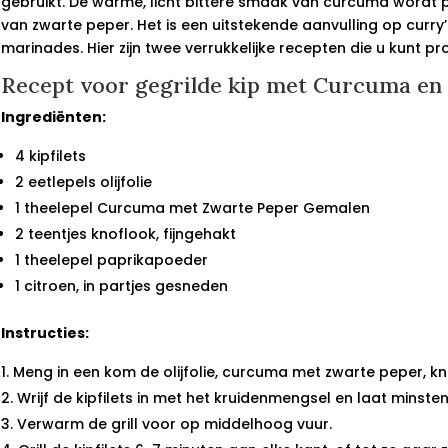
gebruikt. De warme, licht bittere smaak van curcuma wordt p
van zwarte peper. Het is een uitstekende aanvulling op curry
marinades. Hier zijn twee verrukkelijke recepten die u kunt pr
Recept voor gegrilde kip met Curcuma en
Ingrediënten:
4 kipfilets
2 eetlepels olijfolie
1 theelepel Curcuma met Zwarte Peper Gemalen
2 teentjes knoflook, fijngehakt
1 theelepel paprikapoeder
1 citroen, in partjes gesneden
Instructies:
Meng in een kom de olijfolie, curcuma met zwarte peper, k
Wrijf de kipfilets in met het kruidenmengsel en laat minste
Verwarm de grill voor op middelhoog vuur.