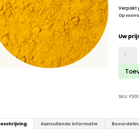
Verpakt 
Op voorr
Uw prij
Curcum
met
zwarte
Toe
peper
gemalen
aantal
SKU:
P30
eschrijving
Aanvullende informatie
Beoordelin