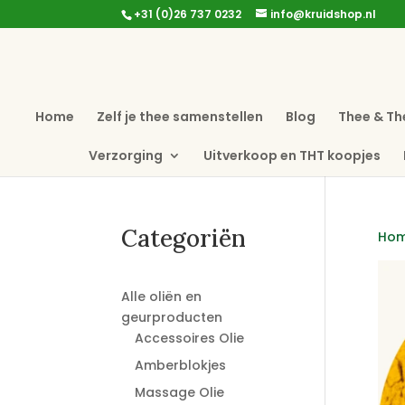
+31 (0)26 737 0232
info@kruidshop.nl
Home
Zelf je thee samenstellen
Blog
Thee & Th
Verzorging
Uitverkoop en THT koopjes
Categoriën
Ho
Alle oliën en
geurproducten
Accessoires Olie
Amberblokjes
Massage Olie