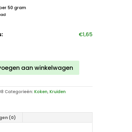
per 50 gram
aad
s:
€
1,65
a
voegen aan winkelwagen
08
Categorieën:
Koken
,
Kruiden
gen (0)