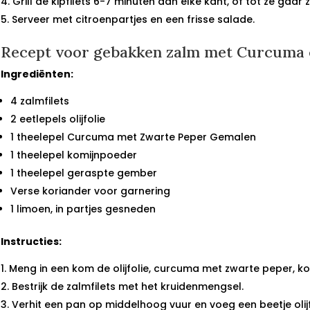
Grill de kipfilets 6-7 minuten aan elke kant, of tot ze gaar zi
Serveer met citroenpartjes en een frisse salade.
Recept voor gebakken zalm met Curcuma 
Ingrediënten:
4 zalmfilets
2 eetlepels olijfolie
1 theelepel Curcuma met Zwarte Peper Gemalen
1 theelepel komijnpoeder
1 theelepel geraspte gember
Verse koriander voor garnering
1 limoen, in partjes gesneden
Instructies:
Meng in een kom de olijfolie, curcuma met zwarte peper, k
Bestrijk de zalmfilets met het kruidenmengsel.
Verhit een pan op middelhoog vuur en voeg een beetje olijf