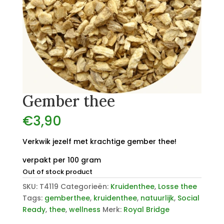
Gember thee
€
3,90
Verkwik jezelf met krachtige gember thee!
verpakt per 100 gram
Out of stock product
SKU:
T4119
Categorieën:
Kruidenthee
,
Losse thee
Tags:
gemberthee
,
kruidenthee
,
natuurlijk
,
Social
Ready
,
thee
,
wellness
Merk:
Royal Bridge