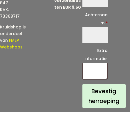
verzendkos
a
B47
ten EUR 9,50
KVK:
i
Achternaa
73368717
l
m
*
Kruidshop is
(
onderdeel
h
van
FMEP
e
Webshops
Extra
r
informatie
h
a
a
l
Bevestig
)
herroeping
*