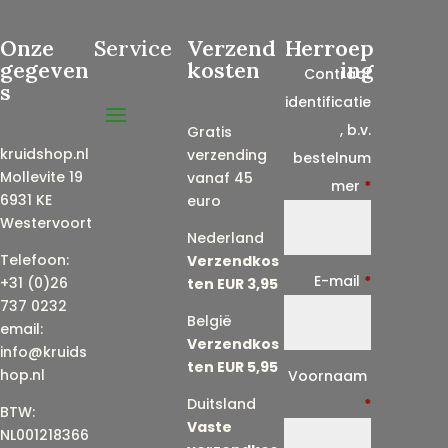
Onze
Service
Verzend
Herroep
gegeven
kosten
ing
Contract
s
identificatie
, b.v.
Gratis
kruidshop.nl
verzending
bestelnum
Mollevite 19
vanaf 45
mer
*
6931 KE
euro
Westervoort
Nederland
Telefoon:
Verzendkos
E-mail
*
+31 (0)26
ten EUR 3,95
737 0232
België
email:
Verzendkos
info@kruids
ten EUR 5,95
E
hop.nl
Voornaam
-
Duitsland
*
BTW:
Vaste
m
NL001218366