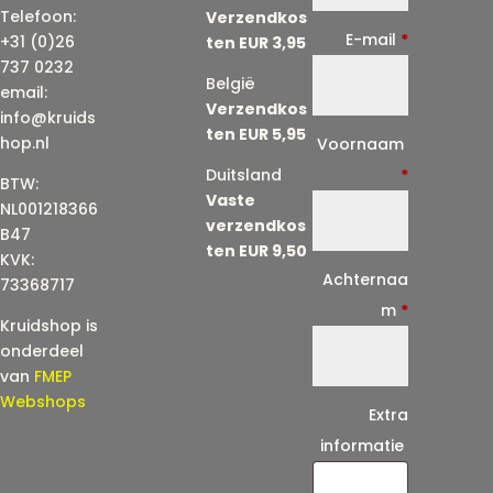
Telefoon:
Verzendkos
E-mail
*
+31 (0)26
ten EUR 3,95
737 0232
België
email:
Verzendkos
info@kruids
ten EUR 5,95
E
hop.nl
Voornaam
-
Duitsland
*
BTW:
Vaste
m
NL001218366
verzendkos
a
B47
ten EUR 9,50
KVK:
i
Achternaa
73368717
l
m
*
Kruidshop is
(
onderdeel
h
van
FMEP
e
Webshops
Extra
r
informatie
h
a