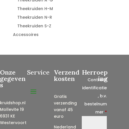
Theekruiden H-M
Theekruiden N-R
Theekruiden S-Z
Accessoires
Onze
Service
Verzend
Herroep
gegeven
kosten
ing
Contract
s
identificatie
, b.v.
Gratis
kruidshop.nl
verzending
bestelnum
Mollevite 19
vanaf 45
mer
*
6931 KE
euro
Westervoort
Nederland