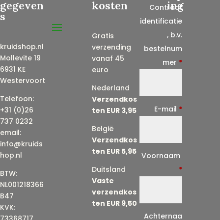
gegeven
kosten
ing
Contract
s
identificatie
, b.v.
Gratis
kruidshop.nl
verzending
bestelnum
Mollevite 19
vanaf 45
mer
*
6931 KE
euro
Westervoort
Nederland
Telefoon:
Verzendkos
E-mail
*
+31 (0)26
ten EUR 3,95
737 0232
België
email:
Verzendkos
info@kruids
ten EUR 5,95
E
hop.nl
Voornaam
-
Duitsland
*
BTW:
Vaste
m
NL001218366
verzendkos
a
B47
ten EUR 9,50
KVK:
i
Achternaa
73368717