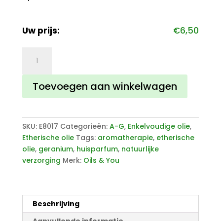
Uw prijs:
€
6,50
Geranium
etherische
olie
Toevoegen aan winkelwagen
aantal
SKU:
E8017
Categorieën:
A-G
,
Enkelvoudige olie
,
Etherische olie
Tags:
aromatherapie
,
etherische
olie
,
geranium
,
huisparfum
,
natuurlijke
verzorging
Merk:
Oils & You
Beschrijving