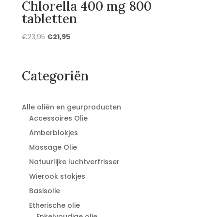
Chlorella 400 mg 800
tabletten
Oorspronkelijke
Huidige
€
23,95
€
21,95
prijs
prijs
was:
is:
€23,95.
€21,95.
Categoriën
Alle oliën en geurproducten
Accessoires Olie
Amberblokjes
Massage Olie
Natuurlijke luchtverfrisser
Wierook stokjes
Basisolie
Etherische olie
Enkelvoudige olie