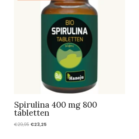
Spirulina 400 mg 800
tabletten
Oorspronkelijke
Huidige
€
29,95
€
23,25
prijs
prijs
was:
is: