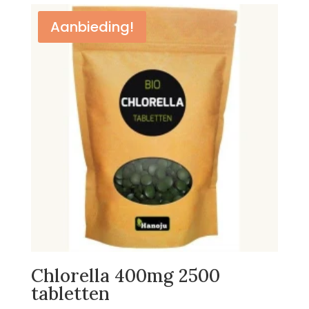
€29,95.
€23,25.
Aanbieding!
Chlorella 400mg 2500
tabletten