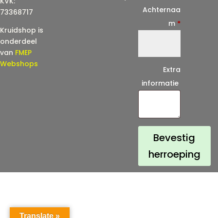
KVK:
i
Achternaa
73368717
l
m
*
Kruidshop is
(
onderdeel
h
van
FMEP
e
Webshops
Extra
r
informatie
h
a
a
l
Bevestig
)
herroeping
*
Translate »