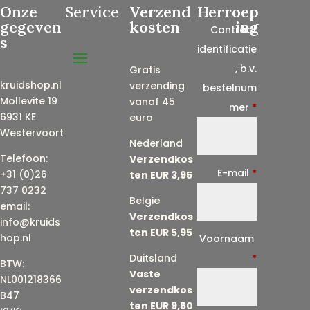
Onze
Service
Verzend
Herroep
gegeven
kosten
ing
Contract
s
identificatie
, b.v.
Gratis
kruidshop.nl
verzending
bestelnum
Mollevite 19
vanaf 45
mer
*
6931 KE
euro
Westervoort
Nederland
Telefoon:
Verzendkos
E-mail
*
+31 (0)26
ten EUR 3,95
737 0232
België
email:
Verzendkos
info@kruids
ten EUR 5,95
E
hop.nl
Voornaam
-
Duitsland
*
BTW:
Vaste
m
NL001218366
verzendkos
a
B47
ten EUR 9,50