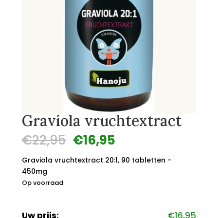
Graviola vruchtextract
Oorspronkelijke
Huidige
€
22,95
€
16,95
prijs
prijs
was:
is:
Graviola vruchtextract 20:1, 90 tabletten –
€22,95.
€16,95.
450mg
Op voorraad
Uw prijs:
€
16,95