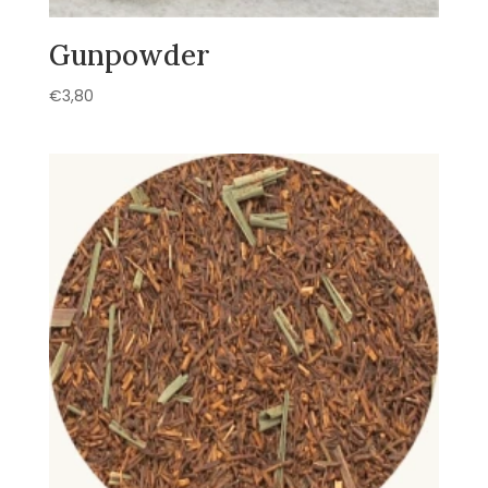
Gunpowder
€
3,80