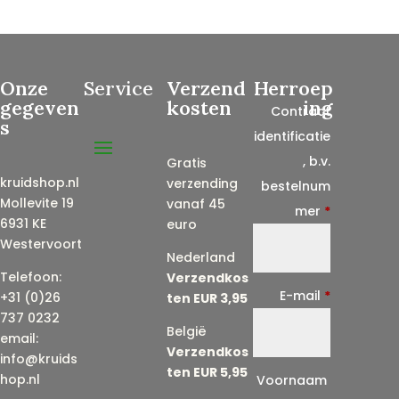
Onze
Service
Verzend
Herroep
gegeven
kosten
ing
Contract
s
identificatie
, b.v.
Gratis
kruidshop.nl
verzending
bestelnum
Mollevite 19
vanaf 45
mer
*
6931 KE
euro
Westervoort
Nederland
Telefoon:
Verzendkos
E-mail
*
+31 (0)26
ten EUR 3,95
737 0232
België
email:
Verzendkos
info@kruids
ten EUR 5,95
E
hop.nl
Voornaam