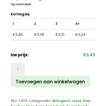
Op voorraad
Korting bij
1
2
3
4+
€
3,45
€
3,38
€
3,31
€
3,24
Uw prijs:
€
3,45
Honeybush
thee
biologisch
Toevoegen aan winkelwagen
aantal
SKU:
T4113
Categorieën:
Biologisch
,
Losse thee
,