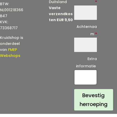
-
Duitsland
*
BTW:
Vaste
m
NL001218366
verzendkos
a
B47
ten EUR 9,50
KVK:
i
Achternaa
73368717
l
m
*
Kruidshop is
(
onderdeel
h
van
FMEP
e
Webshops
Extra
r
informatie
h
a
a
l
Bevestig
)
herroeping
*