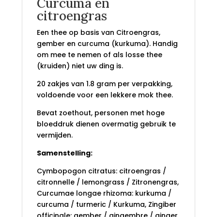
Curcuma en
citroengras
Een thee op basis van Citroengras,
gember en curcuma (kurkuma). Handig
om mee te nemen of als losse thee
(kruiden) niet uw ding is.
20 zakjes van 1.8 gram per verpakking,
voldoende voor een lekkere mok thee.
Bevat zoethout, personen met hoge
bloeddruk dienen overmatig gebruik te
vermijden.
Samenstelling:
Cymbopogon citratus: citroengras /
citronnelle / lemongrass / Zitronengras,
Curcumae longae rhizoma: kurkuma /
curcuma / turmeric / Kurkuma, Zingiber
officinale: gember / gingembre / ginger