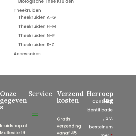
Biologische Thee Kruiden
Theekruiden
Theekruiden A-G
Theekruiden H-M
Theekruiden N-R
Theekruiden S-Z
Accessoires
Onze
Service
Verzend
Herroep
gegeven
kosten
ing
Contract
s
identificatie
, b.v.
Gratis
kruidshop.nl
verzending
bestelnum
Mollevite 19
vanaf 45
mer
*