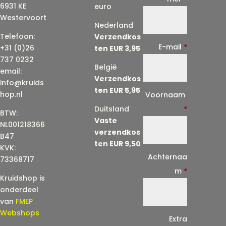
6931 KE
euro
Westervoort
Nederland
Telefoon:
Verzendkos
E-mail
*
+31 (0)26
ten EUR 3,95
737 0232
België
email:
Verzendkos
info@kruids
ten EUR 5,95
E
hop.nl
Voornaam
-
Duitsland
*
BTW:
Vaste
m
NL001218366
verzendkos
a
B47
ten EUR 9,50
KVK:
i
Achternaa
73368717
l
m
*
Kruidshop is
(
onderdeel
h
van
FMEP
e
Webshops
Extra
r