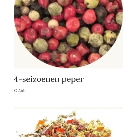
4-seizoenen peper
€
2,55