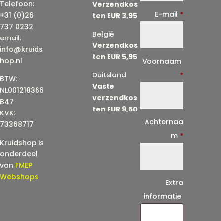
Telefoon:
Verzendkos
E-mail
*
+31 (0)26
ten EUR 3,95
737 0232
België
email:
Verzendkos
info@kruids
ten EUR 5,95
E
hop.nl
Voornaam
-
Duitsland
*
BTW:
Vaste
m
NL001218366
verzendkos
a
B47
ten EUR 9,50
KVK:
i
Achternaa
73368717
l
m
*
Kruidshop is
(
onderdeel
h
van
FMEP
e
Webshops
Extra
r
informatie
h
a