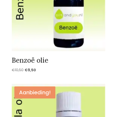
Benzoë olie
Oorspronkelijke
Huidige
€
10,50
€
9,50
prijs
prijs
was:
is:
€10,50.
€9,50.
Aanbieding!