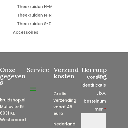
Theekruiden H-M
Theekruiden N-R
Theekruiden S-Z
Accessoires
Onze
Service
Verzend
Herroep
gegeven
kosten
ing
Contract
s
identificatie
, b.v.
Gratis
kruidshop.nl
verzending
bestelnum
Mollevite 19
vanaf 45
mer
*
6931 KE
euro
Westervoort
Nederland