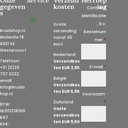
Onze
Service
Verzend
Herroep
gegeven
kosten
ing
Contract
s
identificatie
, b.v.
Gratis
kruidshop.nl
verzending
bestelnum
Mollevite 19
vanaf 45
mer
*
6931 KE
euro
Westervoort
Nederland
Telefoon:
Verzendkos
E-mail
*
+31 (0)26
ten EUR 3,95
737 0232
België
email:
Verzendkos
info@kruids
ten EUR 5,95
E
hop.nl
Voornaam
-
Duitsland
*
BTW:
Vaste
m
NL001218366
verzendkos
a
B47
ten EUR 9,50
KVK:
i