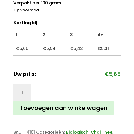
Verpakt per 100 gram
Op voorraad
Korting bij
1
2
3
4+
€
5,65
€
5,54
€
5,42
€
5,31
Uw prijs:
€
5,65
Kruidenthee
7
chakra's
Toevoegen aan winkelwagen
aantal
SKU:
T4101
Categorieën:
Biologisch
,
Chai Thee
,