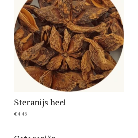
Steranijs heel
€
4,45