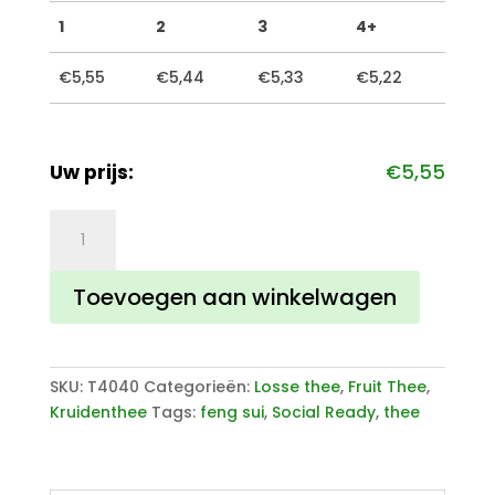
1
2
3
4+
€
5,55
€
5,44
€
5,33
€
5,22
Uw prijs:
€
5,55
Feng
Sui
Thee
Toevoegen aan winkelwagen
aantal
SKU:
T4040
Categorieën:
Losse thee
,
Fruit Thee
,
Kruidenthee
Tags:
feng sui
,
Social Ready
,
thee