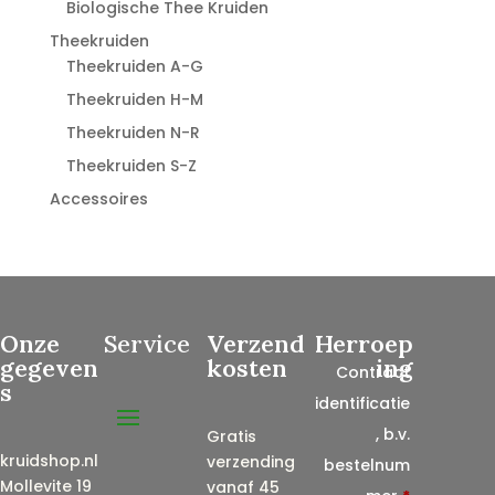
Biologische Thee Kruiden
Theekruiden
Theekruiden A-G
Theekruiden H-M
Theekruiden N-R
Theekruiden S-Z
Accessoires
Onze
Service
Verzend
Herroep
gegeven
kosten
ing
Contract
s
identificatie
, b.v.
Gratis
kruidshop.nl
verzending
bestelnum
Mollevite 19
vanaf 45