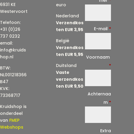
mer
*
6931 KE
euro
Westervoort
Nederland
Telefoon:
Verzendkos
E-mail
*
+31 (0)26
ten EUR 3,95
737 0232
België
email:
Verzendkos
info@kruids
ten EUR 5,95
E
hop.nl
Voornaam
-
Duitsland
*
BTW:
Vaste
m
NL001218366
verzendkos
a
B47
ten EUR 9,50
KVK:
i
Achternaa
73368717
l
m
*
Kruidshop is
(
onderdeel
h
van
FMEP
e
Webshops
Extra
r