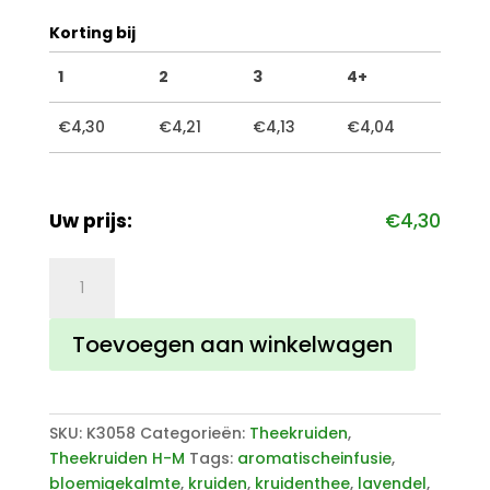
Korting bij
1
2
3
4+
€
4,30
€
4,21
€
4,13
€
4,04
Uw prijs:
€
4,30
Lavendel
aantal
Toevoegen aan winkelwagen
SKU:
K3058
Categorieën:
Theekruiden
,
Theekruiden H-M
Tags:
aromatischeinfusie
,
bloemigekalmte
,
kruiden
,
kruidenthee
,
lavendel
,