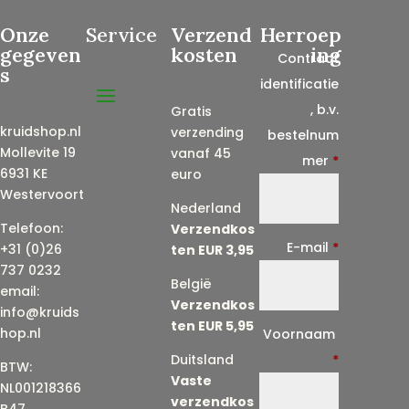
Onze
Service
Verzend
Herroep
gegeven
kosten
ing
Contract
s
identificatie
, b.v.
Gratis
kruidshop.nl
verzending
bestelnum
Mollevite 19
vanaf 45
mer
*
6931 KE
euro
Westervoort
Nederland
Telefoon:
Verzendkos
E-mail
*
+31 (0)26
ten EUR 3,95
737 0232
België
email:
Verzendkos
info@kruids
ten EUR 5,95
E
hop.nl
Voornaam
-
Duitsland
*
BTW:
Vaste
m
NL001218366
verzendkos
a
B47