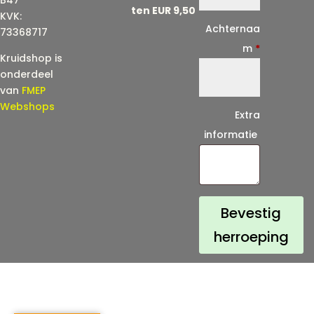
ten EUR 9,50
KVK:
i
Achternaa
73368717
l
m
*
Kruidshop is
(
onderdeel
h
van
FMEP
e
Webshops
Extra
r
informatie
h
a
a
l
Bevestig
)
herroeping
*