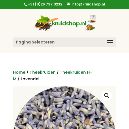
+31 (0)26 737 0232
info@kruidshop.nl
Pagina Selecteren
Home
/
Theekruiden
/
Theekruiden H-
M
/ Lavendel