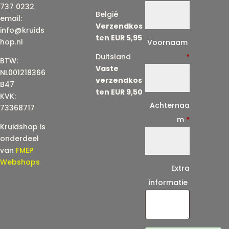
737 0232
België
email:
Verzendkos
info@kruids
ten EUR 5,95
E
hop.nl
Voornaam
-
Duitsland
*
BTW:
Vaste
m
NL001218366
verzendkos
a
B47
ten EUR 9,50
KVK:
i
Achternaa
73368717
l
m
*
Kruidshop is
(
onderdeel
h
van
FMEP
e
Webshops
Extra
r
informatie
h
a
a
l