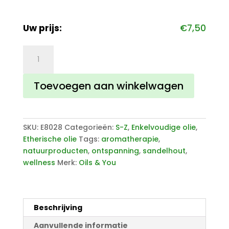
Uw prijs:
€
7,50
Sandelhout
olie
West
Toevoegen aan winkelwagen
aantal
SKU:
E8028
Categorieën:
S-Z
,
Enkelvoudige olie
,
Etherische olie
Tags:
aromatherapie
,
natuurproducten
,
ontspanning
,
sandelhout
,
wellness
Merk:
Oils & You
Beschrijving
Aanvullende informatie