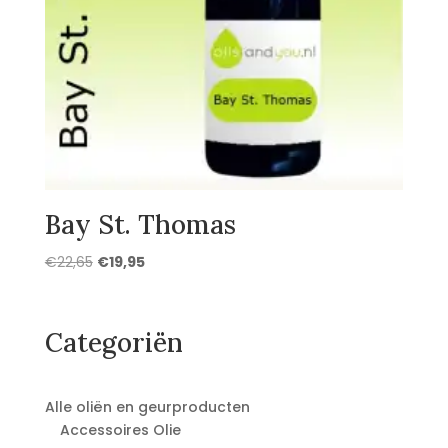
Bay St. Thomas
Oorspronkelijke
Huidige
€
22,65
€
19,95
prijs
prijs
was:
is:
€22,65.
€19,95.
Categoriën
Alle oliën en geurproducten
Accessoires Olie