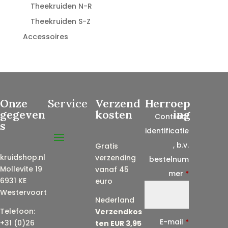
Theekruiden N-R
Theekruiden S-Z
Accessoires
Onze
Service
Verzend
Herroep
gegeven
kosten
ing
Contract
s
identificatie
, b.v.
Gratis
kruidshop.nl
verzending
bestelnum
Mollevite 19
vanaf 45
mer
*
6931 KE
euro
Westervoort
Nederland
Telefoon:
Verzendkos
E-mail
*
+31 (0)26
ten EUR 3,95