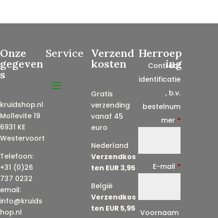
Onze
Service
Verzend
Herroep
gegeven
kosten
ing
Contract
s
identificatie
, b.v.
Gratis
kruidshop.nl
verzending
bestelnum
Mollevite 19
vanaf 45
mer
*
6931 KE
euro
Westervoort
Nederland
Telefoon:
Verzendkos
E-mail
*
+31 (0)26
ten EUR 3,95
737 0232
België
email:
Verzendkos
info@kruids
ten EUR 5,95
E
hop.nl
Voornaam