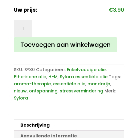
Uw prijs:
€
3,90
Sylora
Mandarijn
olie
Toevoegen aan winkelwagen
aantal
SKU:
SY30
Categorieën:
Enkelvoudige olie
,
Etherische olie
,
H-M
,
Sylora essentiële olie
Tags:
aroma-therapie
,
essentiële olie
,
mandarijn
,
nieuw
,
ontspanning
,
stressvermindering
Merk:
Sylora
Beschrijving
Aanvullende informatie