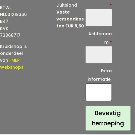
-
Duitsland
*
BTW:
Vaste
m
NL001218366
verzendkos
a
B47
ten EUR 9,50
KVK:
i
Achternaa
73368717
l
m
*
Kruidshop is
(
onderdeel
h
van
FMEP
e
Webshops
Extra
r
informatie
h
a
a
l
Bevestig
)
herroeping
*