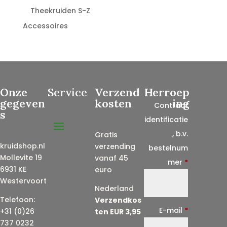
Theekruiden S-Z
Accessoires
Onze
Service
Verzend
Herroep
gegeven
kosten
ing
Contract
s
identificatie
, b.v.
Gratis
kruidshop.nl
verzending
bestelnum
Mollevite 19
vanaf 45
mer
*
6931 KE
euro
Westervoort
Nederland
Telefoon:
Verzendkos
E-mail
*
+31 (0)26
ten EUR 3,95
737 0232