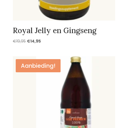
Royal Jelly en Gingseng
Oorspronkelijke
Huidige
€
19,95
€
14,95
prijs
prijs
was:
is:
€19,95.
€14,95.
Aanbieding!