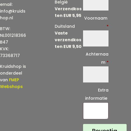
België
email:
Verzendkos
info@kruids
ten EUR 5,95
E
hop.nl
Voornaam
-
Duitsland
*
BTW:
Vaste
m
NL001218366
verzendkos
a
B47
ten EUR 9,50
KVK:
i
Achternaa
73368717
l
m
*
Kruidshop is
(
onderdeel
h
van
FMEP
e
Webshops
Extra
r
informatie
h
a
a
l
Bevestig