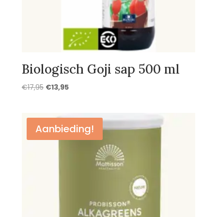
Biologisch Goji sap 500 ml
Oorspronkelijke
Huidige
€
17,95
€
13,95
prijs
prijs
was:
is:
€17,95.
€13,95.
Aanbieding!