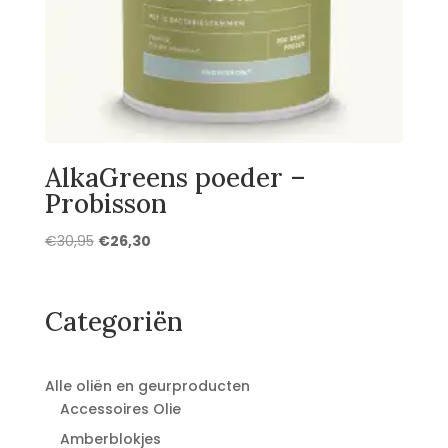
AlkaGreens poeder –
Probisson
Oorspronkelijke
Huidige
€
30,95
€
26,30
prijs
prijs
was:
is:
€30,95.
€26,30.
Categoriën
Alle oliën en geurproducten
Accessoires Olie
Amberblokjes