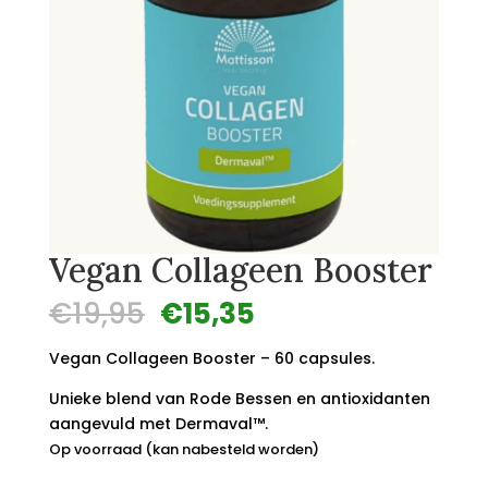
Vegan Collageen Booster
Oorspronkelijke
Huidige
€
19,95
€
15,35
prijs
prijs
was:
is:
Vegan Collageen Booster – 60 capsules.
€19,95.
€15,35.
Unieke blend van Rode Bessen en antioxidanten
aangevuld met Dermaval™.
Op voorraad (kan nabesteld worden)