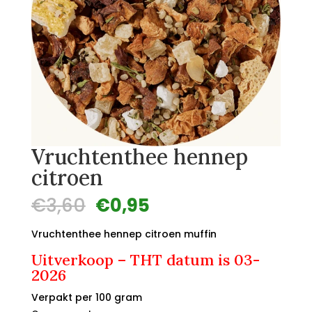
Vruchtenthee hennep
citroen
Oorspronkelijke
Huidige
€
3,60
€
0,95
prijs
prijs
was:
is:
Vruchtenthee hennep citroen muffin
€3,60.
€0,95.
Uitverkoop – THT datum is 03-
2026
Verpakt per 100 gram