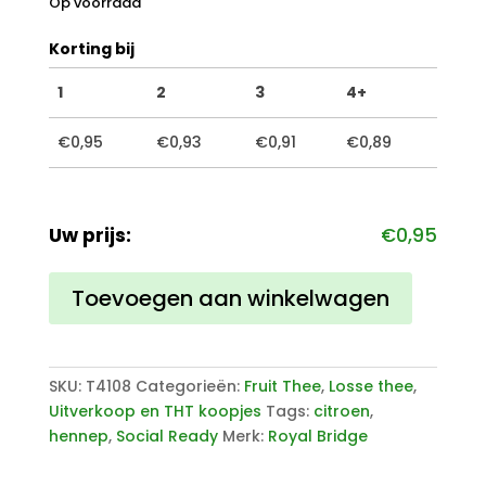
Op voorraad
Korting bij
1
2
3
4+
€
0,95
€
0,93
€
0,91
€
0,89
Uw prijs:
€
0,95
Vruchtenthee
Toevoegen aan winkelwagen
hennep
citroen
aantal
SKU:
T4108
Categorieën:
Fruit Thee
,
Losse thee
,
Uitverkoop en THT koopjes
Tags:
citroen
,
hennep
,
Social Ready
Merk:
Royal Bridge