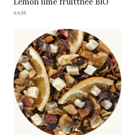
Lemon lime fruitthee BIO
€
4,65