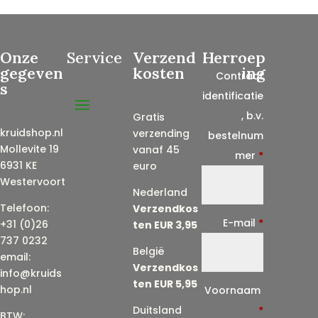
Onze
Service
Verzend
Herroep
gegeven
kosten
ing
Contract
s
identificatie
, b.v.
Gratis
kruidshop.nl
verzending
bestelnum
Mollevite 19
vanaf 45
mer
*
6931 KE
euro
Westervoort
Nederland
Telefoon:
Verzendkos
E-mail
*
+31 (0)26
ten EUR 3,95
737 0232
België
email:
Verzendkos
info@kruids
ten EUR 5,95
E
hop.nl
Voornaam
-
Duitsland
*
BTW: