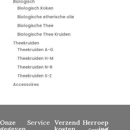
Biologisch
Biologisch Koken
Biologische etherische olie
Biologische Thee
Biologische Thee Kruiden
Theekruiden
Theekruiden A-G
Theekruiden H-M
Theekruiden N-R
Theekruiden S-Z
Accessoires
Onze
Service
Verzend
Herroep
gegeven
kosten
ing
Contract