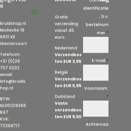
s
identificatie
, b.v.
Gratis
kruidshop.nl
verzending
bestelnum
Mollevite 19
vanaf 45
mer
*
6931 KE
euro
Westervoort
Nederland
Telefoon:
Verzendkos
E-mail
*
+31 (0)26
ten EUR 3,95
737 0232
België
email:
Verzendkos
info@kruids
ten EUR 5,95
E
hop.nl
Voornaam
-
Duitsland
*
BTW:
Vaste
m
NL001218366
verzendkos
a
B47
ten EUR 9,50
KVK:
i
Achternaa
73368717
l