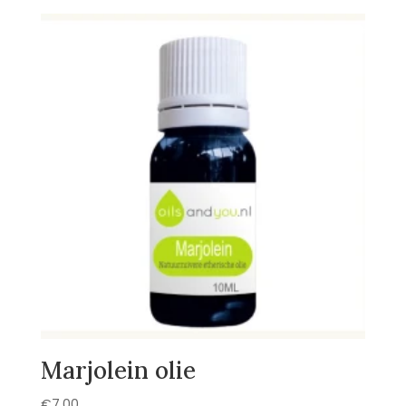
Marjolein olie
€
7,00