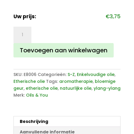
Uw prijs:
€
3,75
Ylang
Ylang
olie
Toevoegen aan winkelwagen
aantal
SKU:
E8006
Categorieën:
S-Z
,
Enkelvoudige olie
,
Etherische olie
Tags:
aromatherapie
,
bloemige
geur
,
etherische olie
,
natuurlijke olie
,
ylang-ylang
Merk:
Oils & You
Beschrijving
Aanvullende informatie