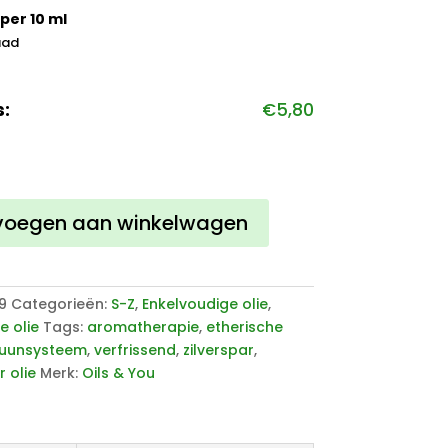
per 10 ml
aad
s:
€
5,80
r
voegen aan winkelwagen
9
Categorieën:
S-Z
,
Enkelvoudige olie
,
e olie
Tags:
aromatherapie
,
etherische
uunsysteem
,
verfrissend
,
zilverspar
,
r olie
Merk:
Oils & You