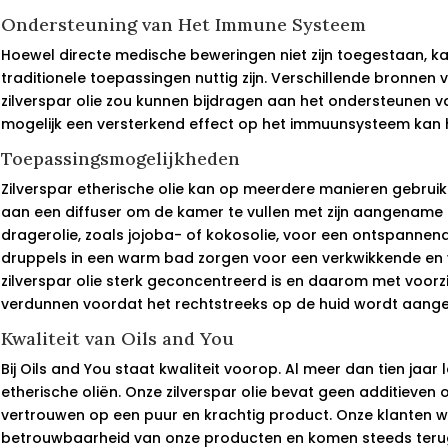
Ondersteuning van Het Immune Systeem
Hoewel directe medische beweringen niet zijn toegestaan, ka
traditionele toepassingen nuttig zijn. Verschillende bronnen
zilverspar olie zou kunnen bijdragen aan het ondersteunen
mogelijk een versterkend effect op het immuunsysteem kan
Toepassingsmogelijkheden
Zilverspar etherische olie kan op meerdere manieren gebrui
aan een diffuser om de kamer te vullen met zijn aangename 
dragerolie, zoals jojoba- of kokosolie, voor een ontspann
druppels in een warm bad zorgen voor een verkwikkende en 
zilverspar olie sterk geconcentreerd is en daarom met voorzi
verdunnen voordat het rechtstreeks op de huid wordt aang
Kwaliteit van Oils and You
Bij Oils and You staat kwaliteit voorop. Al meer dan tien jaar l
etherische oliën. Onze zilverspar olie bevat geen additieven o
vertrouwen op een puur en krachtig product. Onze klanten w
betrouwbaarheid van onze producten en komen steeds terug