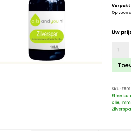
Verpakt 
Op voorr
Uw prij
Zilverspa
olie
aantal
Toe
SKU:
E801
Etherisch
olie
,
imm
Zilverspa