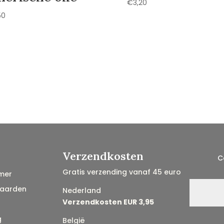
€
3,20
50
Verzendkosten
C
Gratis verzending vanaf 45 euro
mer
aarden
Nederland
Verzendkosten EUR 3,95
g
België