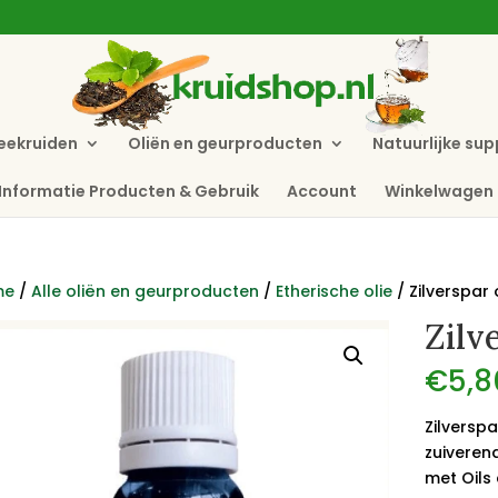
eekruiden
Oliën en geurproducten
Natuurlijke su
Informatie Producten & Gebruik
Account
Winkelwagen
me
/
Alle oliën en geurproducten
/
Etherische olie
/ Zilverspar 
Zilv
€
5,8
Zilverspa
zuiveren
met Oils