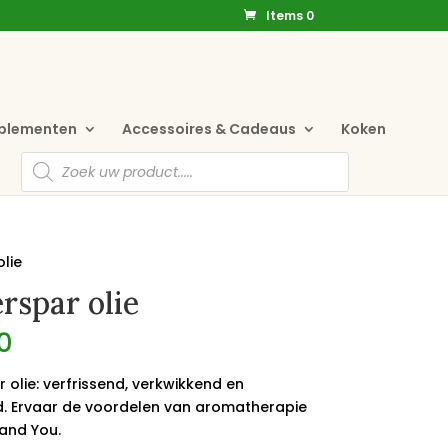
Items 0
pplementen
Accessoires & Cadeaus
Koken
Producten
zoeken
olie
erspar olie
0
r olie: verfrissend, verkwikkend en
d. Ervaar de voordelen van aromatherapie
 and You.