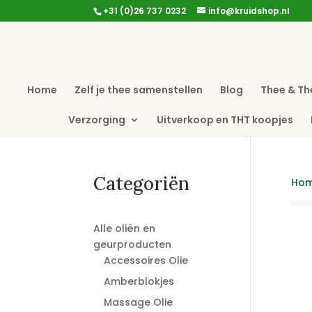
+31 (0)26 737 0232
info@kruidshop.nl
Home
Zelf je thee samenstellen
Blog
Thee & Th
Verzorging
Uitverkoop en THT koopjes
Categoriën
Ho
Alle oliën en
geurproducten
Accessoires Olie
Amberblokjes
Massage Olie