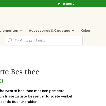
Items 0
pplementen
Accessoires & Cadeaus
Koken
Producten
zoeken
te Bes thee
0
che zwarte bes thee met een perfecte
an frisse zwarte bessen, mild zoete venkel
issende Buchu-kruiden.