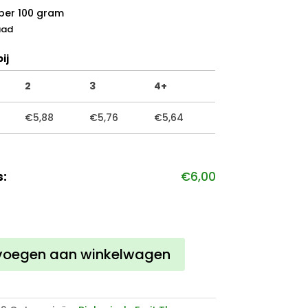
per 100 gram
aad
ij
2
3
4+
€
5,88
€
5,76
€
5,64
s:
€
6,00
voegen aan winkelwagen