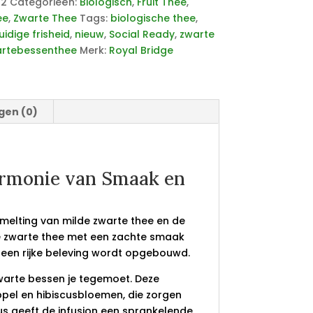
52
Categorieën:
Biologisch
,
Fruit Thee
,
ee
,
Zwarte Thee
Tags:
biologische thee
,
uidige frisheid
,
nieuw
,
Social Ready
,
zwarte
rtebessenthee
Merk:
Royal Bridge
gen (0)
armonie van Smaak en
melting van milde zwarte thee en de
ge zwarte thee met een zachte smaak
 een rijke beleving wordt opgebouwd.
zwarte bessen je tegemoet. Deze
ppel en hibiscusbloemen, die zorgen
cus geeft de infusion een sprankelende