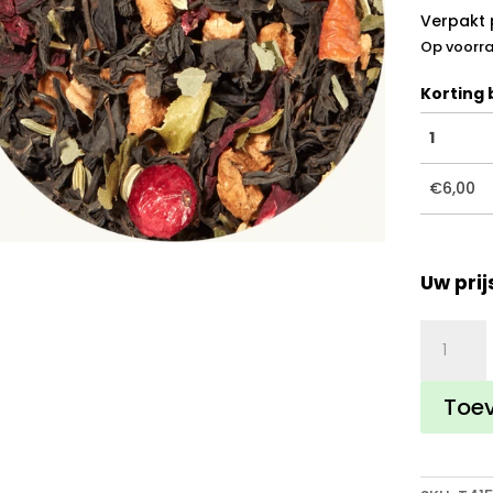
Verpakt 
Op voorr
Korting b
1
€
6,00
Uw prij
Zwarte
Bes
thee
Toe
aantal