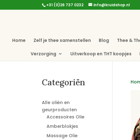
+31 (0)26 737 0232
info@kruidshop.nl
Home
Zelf je thee samenstellen
Blog
Thee & Th
Verzorging
Uitverkoop en THT koopjes
Categoriën
Ho
Alle oliën en
geurproducten
Accessoires Olie
Amberblokjes
Massage Olie