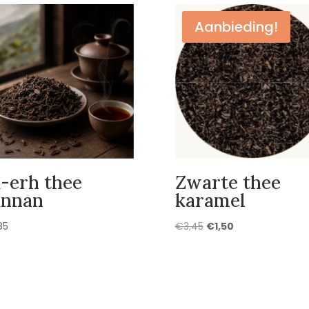
Aanbieding!
-erh thee
Zwarte thee
unnan
karamel
Oorspronkelijke
Huidige
85
€
3,45
€
1,50
prijs
prijs
was:
is:
€3,45.
€1,50.