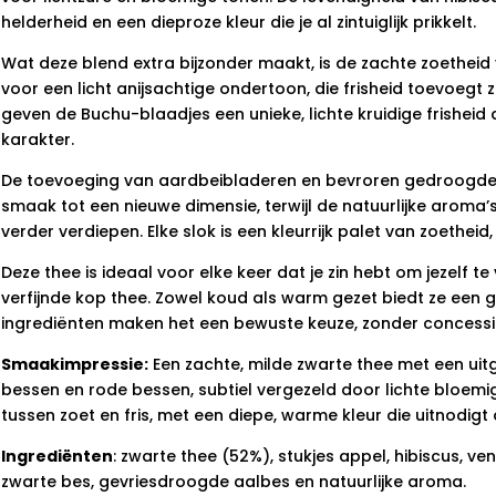
helderheid en een dieproze kleur die je al zintuiglijk prikkelt.
Wat deze blend extra bijzonder maakt, is de zachte zoetheid
voor een licht anijsachtige ondertoon, die frisheid toevoegt
geven de Buchu-blaadjes een unieke, lichte kruidige frisheid d
karakter.
De toevoeging van aardbeibladeren en bevroren gedroogde 
smaak tot een nieuwe dimensie, terwijl de natuurlijke aroma
verder verdiepen. Elke slok is een kleurrijk palet van zoetheid,
Deze thee is ideaal voor elke keer dat je zin hebt om jezelf t
verfijnde kop thee. Zowel koud als warm gezet biedt ze een g
ingrediënten maken het een bewuste keuze, zonder concessie
Smaakimpressie:
Een zachte, milde zwarte thee met een uit
bessen en rode bessen, subtiel vergezeld door lichte bloemig
tussen zoet en fris, met een diepe, warme kleur die uitnodigt
Ingrediënten
: zwarte thee (52%), stukjes appel, hibiscus, ve
zwarte bes, gevriesdroogde aalbes en natuurlijke aroma.