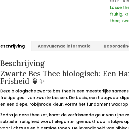
SKU:
T41
Losse th
fruitig
,
kr
thee
,
zwa
eschrijving
Aanvullende informatie
Beoordelin
Beschrijving
Zwarte Bes Thee biologisch: Een H
Frisheid 🍵✨
Deze biologische zwarte bes thee is een meesterlijke samens
fruitige geur van zwarte bessen. De basis, een hoogwaardi
en een diepe, robijnrode kleur, vormt het fundament waarop
Zodra je deze thee zet, komt de verfrissende geur van rijpe 
subtiele fruitigheid wordt eleganter gemaakt door stukjes a
voor lichtzure en bloemige tonen. De levendigheid van hibis