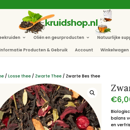
eekruiden
Oliën en geurproducten
Natuurlijke su
Informatie Producten & Gebruik
Account
Winkelwagen
me
/
Losse thee
/
Zwarte Thee
/ Zwarte Bes thee
Zwar
€
6,0
Biologis
balans v
en verfr