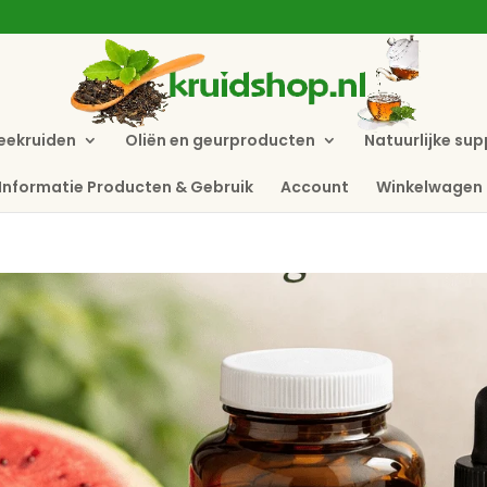
eekruiden
Oliën en geurproducten
Natuurlijke su
Informatie Producten & Gebruik
Account
Winkelwagen