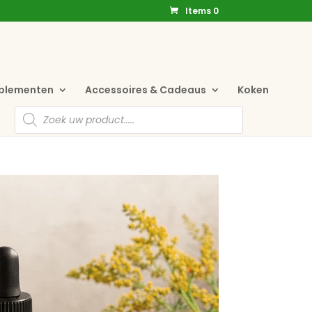
Items 0
pplementen
Accessoires & Cadeaus
Koken
Producten
zoeken