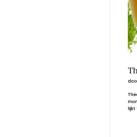
Th
doo
The
mom
lijk