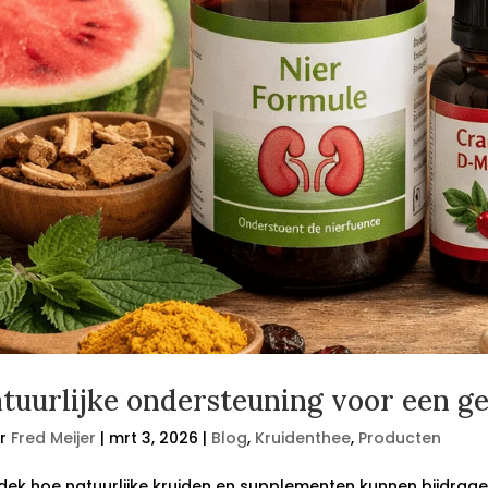
tuurlijke ondersteuning voor een g
r
Fred Meijer
|
mrt 3, 2026
|
Blog
,
Kruidenthee
,
Producten
dek hoe natuurlijke kruiden en supplementen kunnen bijdrag