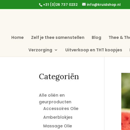
+31 (0)26 737 0232
info@kruidshop.nl
Home
Zelf je thee samenstellen
Blog
Thee & Th
Verzorging
Uitverkoop en THT koopjes
Categoriën
Alle oliën en
geurproducten
Accessoires Olie
Amberblokjes
Massage Olie