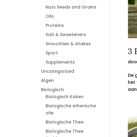
Nuts Seeds and Grains
Oils
Proteïns
Salt & Sweeteners
Smoothies & shakes
3 
Sport
doo
Supplements
Uncategorized
De g
Algen
het 
aanv
Biologisch
Biologisch Koken
Biologische etherische
olie
Biologische Thee
Biologische Thee