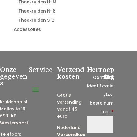
Theekruiden H-M
Theekruiden N-R
Theekruiden S-Z
Accessoires
Onze
Service
Verzend
Herroep
gegeven
kosten
ing
Contract
s
identificatie
, b.v.
Gratis
kruidshop.nl
verzending
bestelnum
Mollevite 19
vanaf 45
mer
*
6931 KE
euro
Westervoort
Nederland
Telefoon:
Verzendkos