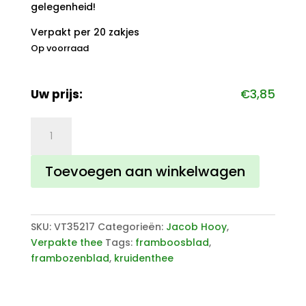
gelegenheid!
Verpakt per 20 zakjes
Op voorraad
Uw prijs:
€
3,85
Jacob
Hooy
Frambozenblad
Toevoegen aan winkelwagen
Kruidenthee
aantal
SKU:
VT35217
Categorieën:
Jacob Hooy
,
Verpakte thee
Tags:
framboosblad
,
frambozenblad
,
kruidenthee