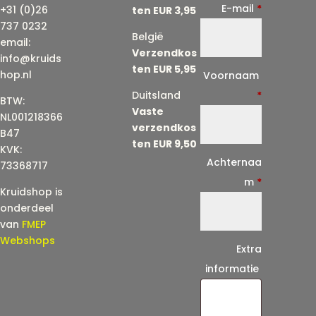
E-mail
*
+31 (0)26
ten EUR 3,95
737 0232
België
email:
Verzendkos
info@kruids
ten EUR 5,95
E
hop.nl
Voornaam
-
Duitsland
*
BTW:
Vaste
m
NL001218366
verzendkos
a
B47
ten EUR 9,50
KVK:
i
Achternaa
73368717
l
m
*
Kruidshop is
(
onderdeel
h
van
FMEP
e
Webshops
Extra
r
informatie
h
a
a