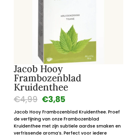
Jacob Hooy
Frambozenblad
Kruidenthee
Oorspronkelijke
Huidige
€
4,99
€
3,85
prijs
prijs
was:
is:
Jacob Hooy Frambozenblad Kruidenthee. Proef
€4,99.
€3,85.
de verfijning van onze Frambozenblad
Kruidenthee met zijn subtiele aardse smaken en
verfrissende aroma’s. Perfect voor iedere