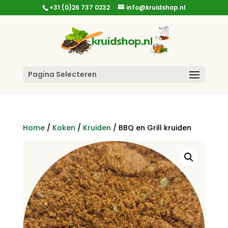
+31 (0)26 737 0232
info@kruidshop.nl
Pagina Selecteren
Home
/
Koken
/
Kruiden
/ BBQ en Grill kruiden