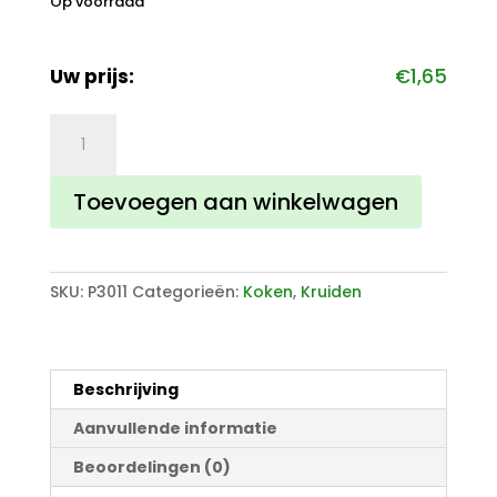
Op voorraad
Uw prijs:
€
1,65
BBQ
en
Grill
Toevoegen aan winkelwagen
kruiden
aantal
SKU:
P3011
Categorieën:
Koken
,
Kruiden
Beschrijving
Aanvullende informatie
Beoordelingen (0)