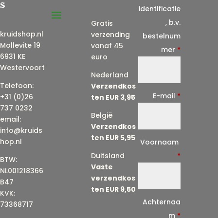
s
identificatie
, b.v.
Gratis
kruidshop.nl
verzending
bestelnum
Mollevite 19
vanaf 45
mer
*
6931 KE
euro
Westervoort
Nederland
Telefoon:
Verzendkos
E-mail
*
+31 (0)26
ten EUR 3,95
737 0232
België
email:
Verzendkos
info@kruids
ten EUR 5,95
E
hop.nl
Voornaam
-
Duitsland
*
BTW:
Vaste
m
NL001218366
verzendkos
a
B47
ten EUR 9,50
KVK:
i
Achternaa
73368717
l
m
*