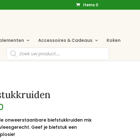
Items 0
pplementen
Accessoires & Cadeaus
Koken
Producten
zoeken
stukkruiden
0
e onweerstaanbare biefstukkruiden mix
vleesgerecht. Geef je biefstuk een
losie!