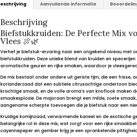
eschrijving
Aanvullende informatie
Beoordelin
Beschrijving
Biefstukkruiden: De Perfecte Mix v
Vlees 🍖🌿
Verhef je biefstuk-ervaring naar een ongekend niveau met 
biefstukkruiden. Deze unieke blend van kruiden en specerijen
aromatische geuren en rijke smaken, waardoor je vleesgerecht
De mix bestaat onder andere uit geriste tijm, die een frisse,
korianderzaad dat een subtiele citrusachtige ondertoon bied
krachtige smaak, en de volle aroma’s van knoflook maken d
smaakexplosie. De majoraan brengt een milde, zoete smaak, t
aangename scherpte toevoegen die je biefstuk naar een nieuw
Kruidige komijnzaad, verwarmende kaneel en de exotische ge
belangrijke rol in deze mix, wat zorgt voor een rijke smaakb
cayennepeper en gember krijg je een sprankelende pittigheid 