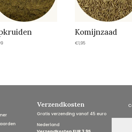
pkruiden
Komijnzaad
99
€
1,95
Verzendkosten
C
Gratis verzending vanaf 45 euro
mer
aarden
Nederland
Verzendkosten EUR 3,95