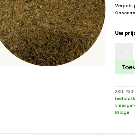
Verpakt 
Op voorr
Uw prij
Biefstukk
aantal
Toe
SKU:
P30
biefstuk
vleesger
Bridge