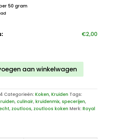
per 50 gram
aad
s:
€
2,00
ruiden
voegen aan winkelwagen
14
Categorieën:
Koken
,
Kruiden
Tags:
kruiden
,
culinair
,
kruidenmix
,
specerijen
,
echt
,
zoutloos
,
zoutloos koken
Merk:
Royal