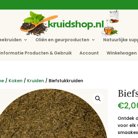
eekruiden
Oliën en geurproducten
Natuurlijke su
Informatie Producten & Gebruik
Account
Winkelwagen
me
/
Koken
/
Kruiden
/ Biefstukkruiden
Bief
€
2,0
Ontdek d
voor elk 
smaakexp