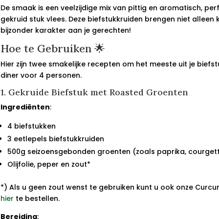
De smaak is een veelzijdige mix van pittig en aromatisch, pe
gekruid stuk vlees. Deze biefstukkruiden brengen niet alleen
bijzonder karakter aan je gerechten!
Hoe te Gebruiken 🌟
Hier zijn twee smakelijke recepten om het meeste uit je biefs
diner voor 4 personen.
1. Gekruide Biefstuk met Roasted Groenten
Ingrediënten
:
4 biefstukken
3 eetlepels biefstukkruiden
500g seizoensgebonden groenten (zoals paprika, courgett
Olijfolie, peper en zout*
*) Als u geen zout wenst te gebruiken kunt u ook onze Curcu
hier
te bestellen.
Bereiding
: