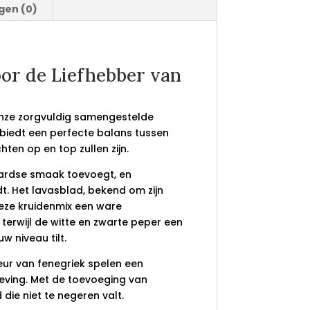
gen (0)
oor de Liefhebber van
onze zorgvuldig samengestelde
 biedt een perfecte balans tussen
en op en top zullen zijn.
 aardse smaak toevoegt, en
t. Het lavasblad, bekend om zijn
eze kruidenmix een ware
erwijl de witte en zwarte peper een
 niveau tilt.
ur van fenegriek spelen een
eleving. Met de toevoeging van
die niet te negeren valt.