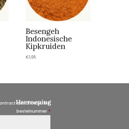
Besengeh
Indonesische
Kipkruiden
€
1,95
Herroeping
ontract identificatie, b.v.
bestelnummer
*