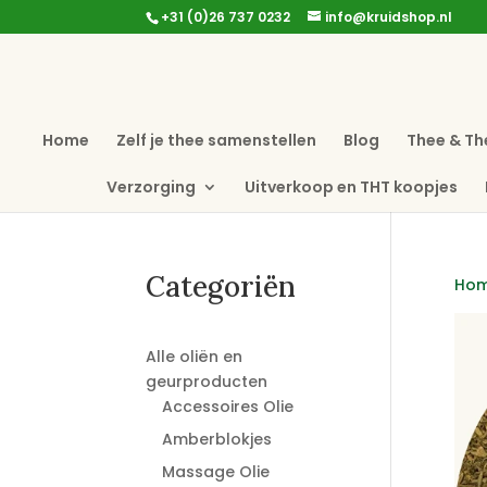
+31 (0)26 737 0232
info@kruidshop.nl
Home
Zelf je thee samenstellen
Blog
Thee & Th
Verzorging
Uitverkoop en THT koopjes
Categoriën
Ho
Alle oliën en
geurproducten
Accessoires Olie
Amberblokjes
Massage Olie