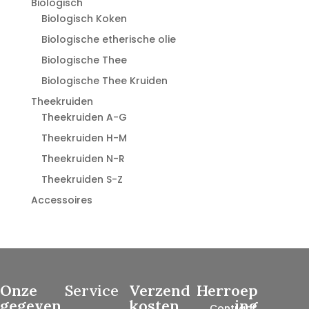
Biologisch
Biologisch Koken
Biologische etherische olie
Biologische Thee
Biologische Thee Kruiden
Theekruiden
Theekruiden A-G
Theekruiden H-M
Theekruiden N-R
Theekruiden S-Z
Accessoires
Onze
Service
Verzend
Herroep
gegeven
kosten
ing
Contract