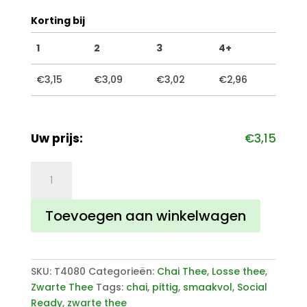
Korting bij
1
2
3
4+
€
3,15
€
3,09
€
3,02
€
2,96
Uw prijs:
€
3,15
Bengaals
Vuur
aantal
Toevoegen aan winkelwagen
SKU:
T4080
Categorieën:
Chai Thee
,
Losse thee
,
Zwarte Thee
Tags:
chai
,
pittig
,
smaakvol
,
Social
Ready
,
zwarte thee