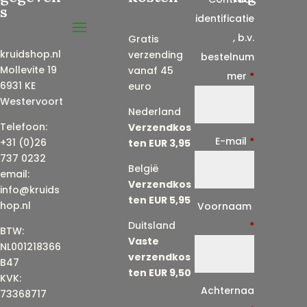
s
identificatie
, b.v.
Gratis
kruidshop.nl
verzending
bestelnum
Mollevite 19
vanaf 45
mer
*
6931 KE
euro
Westervoort
Nederland
Telefoon:
Verzendkos
E-mail
*
+31 (0)26
ten EUR 3,95
737 0232
België
email:
Verzendkos
info@kruids
ten EUR 5,95
E
hop.nl
Voornaam
-
Duitsland
*
BTW:
Vaste
m
NL001218366
verzendkos
a
B47
ten EUR 9,50
KVK:
i
Achternaa
73368717
l