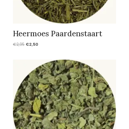
Heermoes Paardenstaart
Oorspronkelijke
Huidige
€
2,95
€
2,50
prijs
prijs
was:
is:
€2,95.
€2,50.