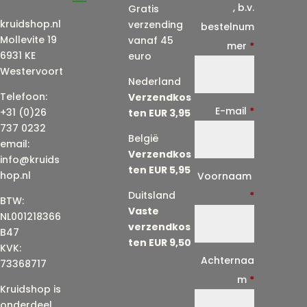
, b.v.
Gratis
kruidshop.nl
verzending
bestelnum
Mollevite 19
vanaf 45
mer
*
6931 KE
euro
Westervoort
Nederland
Telefoon:
Verzendkos
E-mail
*
+31 (0)26
ten EUR 3,95
737 0232
België
email:
Verzendkos
info@kruids
ten EUR 5,95
E
hop.nl
Voornaam
-
Duitsland
*
BTW:
Vaste
m
NL001218366
verzendkos
a
B47
ten EUR 9,50
KVK:
i
Achternaa
73368717
l
m
*
Kruidshop is
(
onderdeel