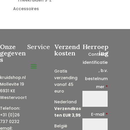
Theekruiden S-Z
Accessoires
Onze
Service
Verzend
Herroep
gegeven
kosten
ing
Contract
s
identificatie
, b.v.
Gratis
kruidshop.nl
verzending
bestelnum
Mollevite 19
vanaf 45
mer
*
6931 KE
euro
Westervoort
Nederland
Telefoon:
Verzendkos
E-mail
*
+31 (0)26
ten EUR 3,95
737 0232
België
email: