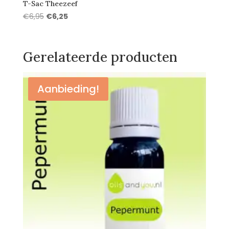
T-Sac Theezeef
Oorspronkelijke
Huidige
€
6,95
€
6,25
prijs
prijs
was:
is:
€6,95.
€6,25.
Gerelateerde producten
Aanbieding!