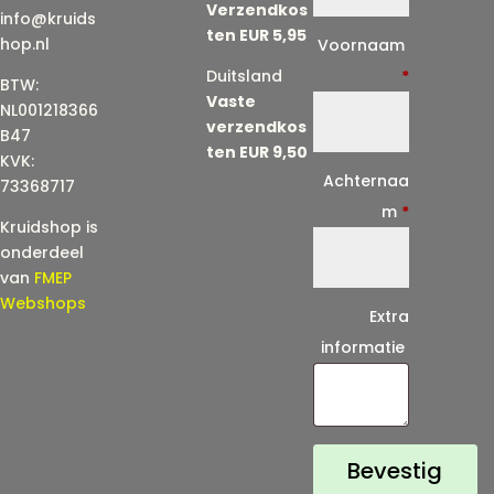
Verzendkos
info@kruids
ten EUR 5,95
E
hop.nl
Voornaam
-
Duitsland
*
BTW:
Vaste
m
NL001218366
verzendkos
a
B47
ten EUR 9,50
KVK:
i
Achternaa
73368717
l
m
*
Kruidshop is
(
onderdeel
h
van
FMEP
e
Webshops
Extra
r
informatie
h
a
a
l
Bevestig
)