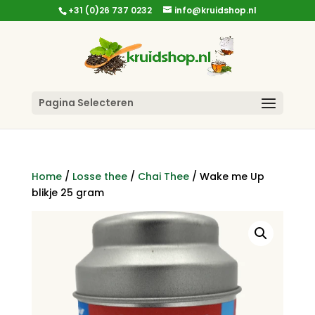
+31 (0)26 737 0232
info@kruidshop.nl
Pagina Selecteren
Home
/
Losse thee
/
Chai Thee
/ Wake me Up
blikje 25 gram