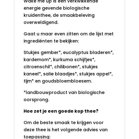
Wake me up is een verkwikkende
energie gevende biologische
kruidenthee, de smaakbeleving
overweldigend.
Gaat u maar even zitten om de lijst met
ingrediënten te bekijken:
Stukjes gember*, eucalyptus bladeren*,
kardemom*, kurkuma schijfjes*,
citroenschil*, chilibonen*, stukjes
kaneel*, salie blaadjes*, stukjes appel*,
tijm* en goudsbloembloesem.
*landbouwproduct van biologische
oorsprong.
Hoe zet je een goede kop thee?
Om de beste smaak te krijgen voor
deze thee is het volgende advies van
toepassing: