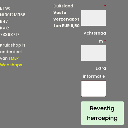
-
Duitsland
*
BTW:
Vaste
m
NL001218366
verzendkos
a
B47
ten EUR 9,50
KVK:
i
Achternaa
73368717
l
m
*
Kruidshop is
(
onderdeel
h
van
FMEP
e
Webshops
Extra
r
informatie
h
a
a
l
Bevestig
)
herroeping
*