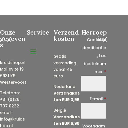
Onze
Service
Verzend
Herroep
gegeven
kosten
ing
Contract
s
identificatie
, b.v.
Gratis
kruidshop.nl
verzending
bestelnum
Mollevite 19
vanaf 45
mer
*
6931 KE
euro
Westervoort
Nederland
Telefoon:
Verzendkos
E-mail
*
+31 (0)26
ten EUR 3,95
737 0232
België
email:
Verzendkos
info@kruids
ten EUR 5,95
E
hop.nl
Voornaam