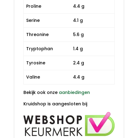
Proline
4.4 g
Serine
4.1 g
Threonine
5.6 g
Tryptophan
1.4 g
Tyrosine
2.4 g
Valine
4.4 g
Bekijk ook onze
aanbiedingen
Kruidshop is aangesloten bij