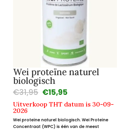
Wei proteïne naturel
biologisch
Oorspronkelijke
Huidige
€
31,95
€
15,95
prijs
prijs
Uitverkoop THT datum is 30-09-
was:
is:
2026
€31,95.
€15,95.
Wei proteïne naturel biologisch. Wei Proteïne
Concentraat (WPC) is één van de meest