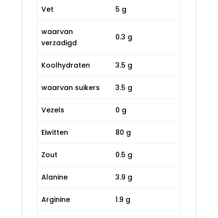
Vet
5 g
waarvan
0.3 g
verzadigd
Koolhydraten
3.5 g
waarvan suikers
3.5 g
Vezels
0 g
Eiwitten
80 g
Zout
0.5 g
Alanine
3.9 g
Arginine
1.9 g