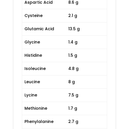
Aspartic Acid
8.6 g
Cysteine
2.1 g
Glutamic Acid
13.5 g
Glycine
1.4 g
Histidine
1.5 g
Isoleucine
4.8 g
Leucine
8 g
Lycine
7.5 g
Methionine
1.7 g
Phenylalanine
2.7 g